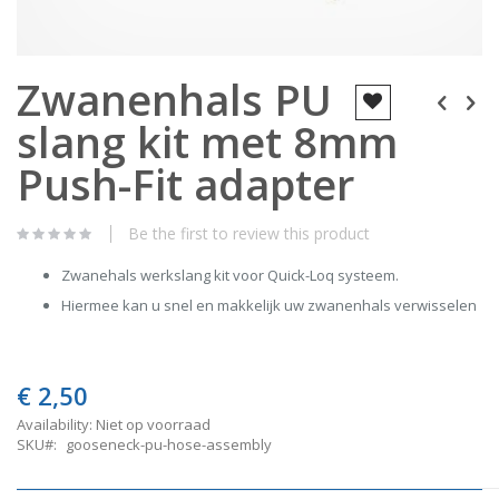
Skip
Zwanenhals PU
to
the
slang kit met 8mm
beginning
of
the
Push-Fit adapter
images
gallery
Be the first to review this product
Zwanehals werkslang kit voor Quick-Loq systeem.
Hiermee kan u snel en makkelijk uw zwanenhals verwisselen
€ 2,50
Availability:
Niet op voorraad
SKU
gooseneck-pu-hose-assembly