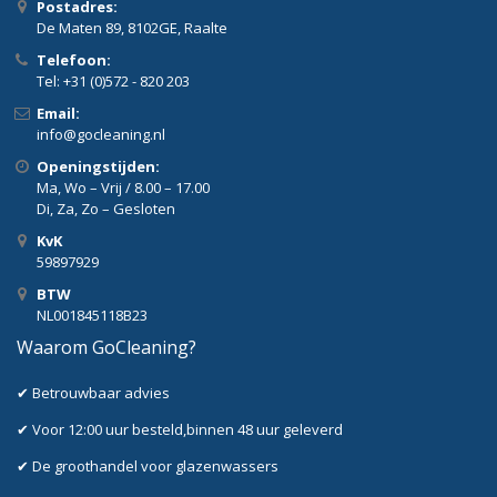
Postadres:
De Maten 89, 8102GE, Raalte
Telefoon:
Tel: +31 (0)572 - 820 203
Email:
info@gocleaning.nl
Openingstijden:
Ma, Wo – Vrij / 8.00 – 17.00
Di, Za, Zo – Gesloten
KvK
59897929
BTW
NL001845118B23
Waarom GoCleaning?
✔ Betrouwbaar advies
✔ Voor 12:00 uur besteld,binnen 48 uur geleverd
✔ De groothandel voor glazenwassers