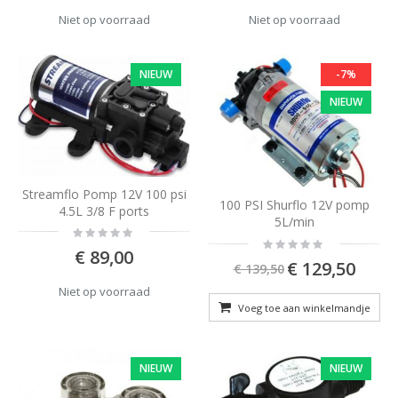
Niet op voorraad
Niet op voorraad
NIEUW
-7%
NIEUW
Streamflo Pomp 12V 100 psi
100 PSI Shurflo 12V pomp
4.5L 3/8 F ports
5L/min
Rating:
Rating:
0%
€ 89,00
0%
Special
€ 129,50
€ 139,50
Price
Niet op voorraad
Voeg toe aan winkelmandje
NIEUW
NIEUW