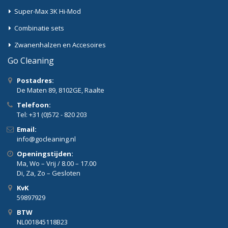
Super-Max 3K Hi-Mod
Combinatie sets
Zwanenhalzen en Accesoires
Go Cleaning
Postadres:
De Maten 89, 8102GE, Raalte
Telefoon:
Tel: +31 (0)572 - 820 203
Email:
info@gocleaning.nl
Openingstijden:
Ma, Wo – Vrij / 8.00 – 17.00
Di, Za, Zo – Gesloten
KvK
59897929
BTW
NL001845118B23