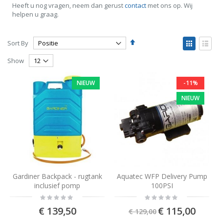
Heeft u nog vragen, neem dan gerust
contact
met ons op. Wij
helpen u graag.
Set
View
Sort By
Descending
as
Grid
List
Direction
Show
NIEUW
-11%
NIEUW
Gardiner Backpack - rugtank
Aquatec WFP Delivery Pump
inclusief pomp
100PSI
Rating:
Rating:
0%
0%
Special
€ 139,50
€ 115,00
€ 129,00
Price