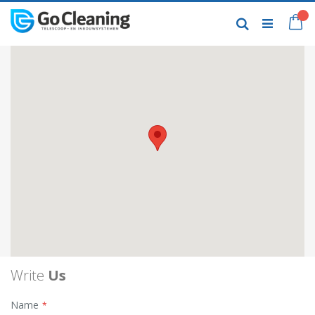
Skip
to
My
Search
Content
Write
Us
Name