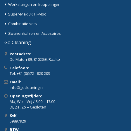
Werkslangen en koppelingen
Super-Max 3K Hi-Mod
Combinatie sets
Zwanenhalzen en Accesoires
Go Cleaning
Postadres:
De Maten 89, 8102GE, Raalte
Telefoon:
Tel: +31 (0)572 - 820 203
Email:
info@gocleaning.nl
Openingstijden:
Ma, Wo – Vrij / 8.00 – 17.00
Di, Za, Zo – Gesloten
KvK
59897929
BTW