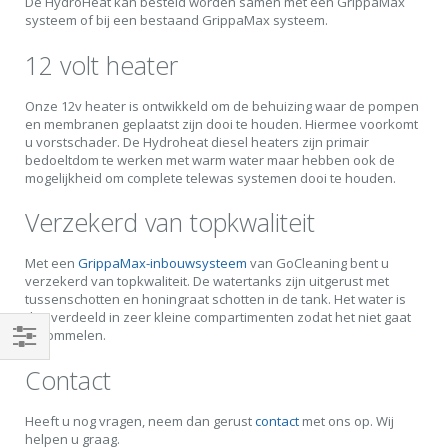
De HydroHeat kan besteld worden samen met een GrippaMax
systeem of bij een bestaand GrippaMax systeem.
12 volt heater
Onze 12v heater is ontwikkeld om de behuizing waar de pompen
en membranen geplaatst zijn dooi te houden. Hiermee voorkomt
u vorstschader. De Hydroheat diesel heaters zijn primair
bedoeltdom te werken met warm water maar hebben ook de
mogelijkheid om complete telewas systemen dooi te houden.
Verzekerd van topkwaliteit
Met een
GrippaMax-inbouwsysteem
van GoCleaning bent u
verzekerd van topkwaliteit. De watertanks zijn uitgerust met
tussenschotten en honingraat schotten in de tank. Het water is
dus verdeeld in zeer kleine compartimenten zodat het niet gaat
schommelen.
Shop
Contact
By
Heeft u nog vragen, neem dan gerust
contact
met ons op. Wij
helpen u graag.