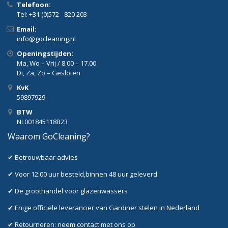
Telefoon:
Tel: +31 (0)572 - 820 203
Email:
info@gocleaning.nl
Openingstijden:
Ma, Wo – Vrij / 8.00 – 17.00
Di, Za, Zo – Gesloten
KvK
59897929
BTW
NL001845118B23
Waarom GoCleaning?
✔ Betrouwbaar advies
✔ Voor 12:00 uur besteld,binnen 48 uur geleverd
✔ De groothandel voor glazenwassers
✔ Enige officiële leverancier van Gardiner stelen in Nederland
✔ Retourneren: neem contact met ons op