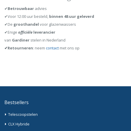
✔
Betrouwbaar
advies
✔Voor 12:00 uur besteld,
binnen 48 uur geleverd
✔De
groothandel
voor glazenwassers
✔Enige
officiële
leverancier
van
Gardiner
stelen in Nederland
✔Retourneren
: neem
contact
met ons op
Bestsellers
Telescoopstelen
CLX Hybride