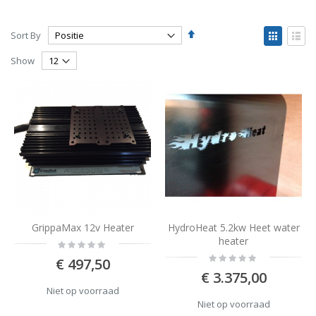
Set
View
Sort By
Descending
as
Grid
List
Direction
Show
GrippaMax 12v Heater
HydroHeat 5.2kw Heet water
heater
Rating:
0%
Rating:
€ 497,50
0%
€ 3.375,00
Niet op voorraad
Niet op voorraad