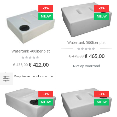
-3%
-3%
NIEUW
NIEUW
Watertank 500liter plat
Rating:
Watertank 400liter plat
0%
Special
€ 465,00
€ 479,00
Rating:
Price
0%
Special
€ 422,00
€ 435,00
Niet op voorraad
Price
Voeg toe aan winkelmandje
Shop
By
-3%
-3%
NIEUW
NIEUW