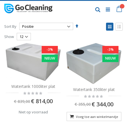
Skip
to
My
Search
Content
Set
View
Sort By
Descending
as
Grid
List
Direction
Show
-3%
-3%
NIEUW
NIEUW
Watertank 1000liter plat
Watertank 350liter plat
Rating:
Rating:
0%
Special
0%
€ 814,00
€ 839,00
Special
€ 344,00
Price
€ 355,00
Price
Niet op voorraad
Voeg toe aan winkelmandje