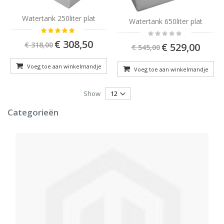
Watertank 250liter plat
Watertank 650liter plat
Rating:
Rating:
O:28:"Magento\Framework\DataObject":1:{s:8:"*_data";a:
0%
Special
€ 308,50
Special
€ 318,00
€ 529,00
€ 545,00
Price
Price
Voeg toe aan winkelmandje
Voeg toe aan winkelmandje
Show
Categorieën