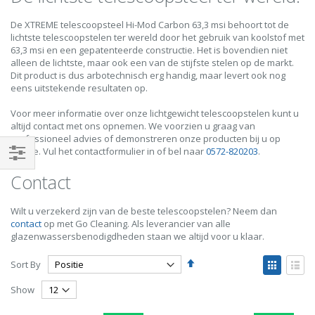
De XTREME telescoopsteel Hi-Mod Carbon 63,3 msi behoort tot de
lichtste telescoopstelen ter wereld door het gebruik van koolstof met
63,3 msi en een gepatenteerde constructie. Het is bovendien niet
alleen de lichtste, maar ook een van de stijfste stelen op de markt.
Dit product is dus arbotechnisch erg handig, maar levert ook nog
eens uitstekende resultaten op.
Voor meer informatie over onze lichtgewicht telescoopstelen kunt u
altijd contact met ons opnemen. We voorzien u graag van
professioneel advies of demonstreren onze producten bij u op
locatie. Vul het contactformulier in of bel naar
0572-820203
.
Shop
Contact
By
Wilt u verzekerd zijn van de beste telescoopstelen? Neem dan
contact
op met Go Cleaning. Als leverancier van alle
glazenwassersbenodigdheden staan we altijd voor u klaar.
Set
View
Sort By
Descending
as
Grid
List
Direction
Show