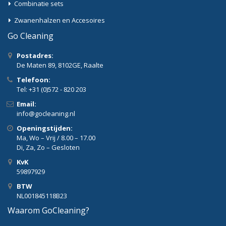
Combinatie sets
Zwanenhalzen en Accesoires
Go Cleaning
Postadres:
De Maten 89, 8102GE, Raalte
Telefoon:
Tel: +31 (0)572 - 820 203
Email:
info@gocleaning.nl
Openingstijden:
Ma, Wo – Vrij / 8.00 – 17.00
Di, Za, Zo – Gesloten
KvK
59897929
BTW
NL001845118B23
Waarom GoCleaning?