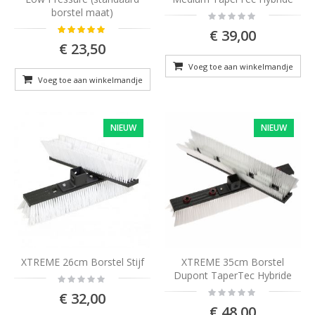
borstel maat)
Rating:
0%
Rating:
€ 39,00
O:28:"Magento\Framework\DataObject":1:{s:8:"*_data";a:
€ 23,50
Voeg toe aan winkelmandje
Voeg toe aan winkelmandje
NIEUW
NIEUW
XTREME 26cm Borstel Stijf
XTREME 35cm Borstel
Dupont TaperTec Hybride
Rating:
0%
Rating:
€ 32,00
0%
€ 48,00