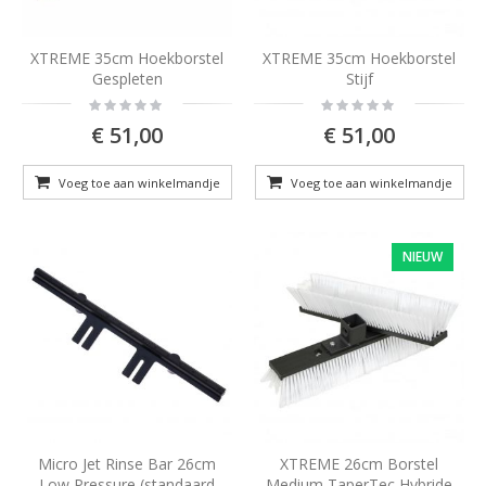
XTREME 35cm Hoekborstel
XTREME 35cm Hoekborstel
Gespleten
Stijf
Rating:
Rating:
0%
0%
€ 51,00
€ 51,00
Voeg toe aan winkelmandje
Voeg toe aan winkelmandje
NIEUW
Micro Jet Rinse Bar 26cm
XTREME 26cm Borstel
Low Pressure (standaard
Medium TaperTec Hybride