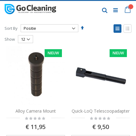
Skip
to
My
Search
Content
Set
View
Sort By
Descending
as
Grid
List
Direction
Show
NIEUW
NIEUW
Alloy Camera Mount
Quick-LoQ Telescoopadapter
Rating:
Rating:
0%
0%
€ 11,95
€ 9,50