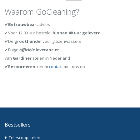
Waarom GoCleaning?
✔
Betrouwbaar
advies
✔Voor 12:00 uur besteld,
binnen 48 uur geleverd
✔De
groothandel
voor glazenwassers
✔Enige
officiële
leverancier
van
Gardiner
stelen in Nederland
✔Retourneren
: neem
contact
met ons op
Bestsellers
Telescoopstelen