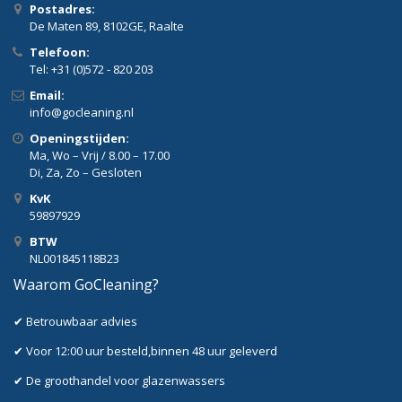
Postadres:
De Maten 89, 8102GE, Raalte
Telefoon:
Tel: +31 (0)572 - 820 203
Email:
info@gocleaning.nl
Openingstijden:
Ma, Wo – Vrij / 8.00 – 17.00
Di, Za, Zo – Gesloten
KvK
59897929
BTW
NL001845118B23
Waarom GoCleaning?
✔ Betrouwbaar advies
✔ Voor 12:00 uur besteld,binnen 48 uur geleverd
✔ De groothandel voor glazenwassers