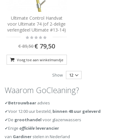
Ultimate Control Handvat
voor Ultimate 74 (of 2-delige
verlengdeel Ultimate #13-14)
Rating:
0%
Special
€ 79,50
€ 89,50
Price
Voeg toe aan winkelmandje
Show
Waarom GoCleaning?
✔
Betrouwbaar
advies
✔Voor 12:00 uur besteld,
binnen 48 uur geleverd
✔De
groothandel
voor glazenwassers
✔Enige
officiële
leverancier
van
Gardiner
stelen in Nederland