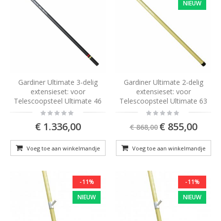
NIEUW
Gardiner Ultimate 3-delig
Gardiner Ultimate 2-delig
extensieset: voor
extensieset: voor
Telescoopsteel Ultimate 46
Telescoopsteel Ultimate 63
Rating:
Rating:
0%
0%
Special
€ 1.336,00
€ 855,00
€ 868,00
Price
Voeg toe aan winkelmandje
Voeg toe aan winkelmandje
-11%
-11%
NIEUW
NIEUW