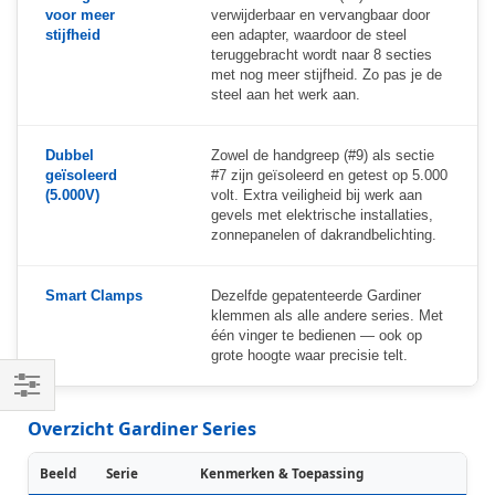
voor meer
verwijderbaar en vervangbaar door
stijfheid
een adapter, waardoor de steel
teruggebracht wordt naar 8 secties
met nog meer stijfheid. Zo pas je de
steel aan het werk aan.
Dubbel
Zowel de handgreep (#9) als sectie
geïsoleerd
#7 zijn geïsoleerd en getest op 5.000
(5.000V)
volt. Extra veiligheid bij werk aan
gevels met elektrische installaties,
zonnepanelen of dakrandbelichting.
Smart Clamps
Dezelfde gepatenteerde Gardiner
klemmen als alle andere series. Met
één vinger te bedienen — ook op
grote hoogte waar precisie telt.
Shop
Overzicht Gardiner Series
By
Beeld
Serie
Kenmerken & Toepassing