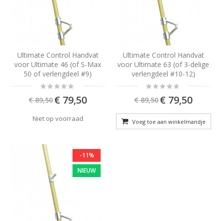
Ultimate Control Handvat
Ultimate Control Handvat
voor Ultimate 46 (of S-Max
voor Ultimate 63 (of 3-delige
50 of verlengdeel #9)
verlengdeel #10-12)
Rating:
Rating:
0%
0%
Special
Special
€ 79,50
€ 79,50
€ 89,50
€ 89,50
Price
Price
Niet op voorraad
Voeg toe aan winkelmandje
-11%
NIEUW