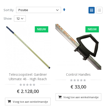
Set
View
Sort By
Descending
as
Grid
List
Direction
Show
NIEUW
NIEUW
Telescoopsteel: Gardiner
Control Handles
Ultimate 46 - High Reach
Rating:
0%
Rating:
€ 33,00
0%
€ 2.128,00
Voeg toe aan winkelmandje
Voeg toe aan winkelmandje