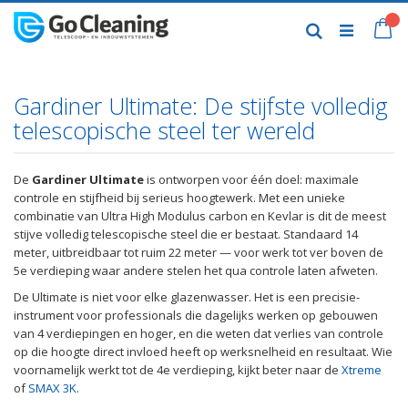
Skip
to
My
Search
Content
Gardiner Ultimate: De stijfste volledig
telescopische steel ter wereld
De
Gardiner Ultimate
is ontworpen voor één doel: maximale
controle en stijfheid bij serieus hoogtewerk. Met een unieke
combinatie van Ultra High Modulus carbon en Kevlar is dit de meest
stijve volledig telescopische steel die er bestaat. Standaard 14
meter, uitbreidbaar tot ruim 22 meter — voor werk tot ver boven de
5e verdieping waar andere stelen het qua controle laten afweten.
De Ultimate is niet voor elke glazenwasser. Het is een precisie-
instrument voor professionals die dagelijks werken op gebouwen
van 4 verdiepingen en hoger, en die weten dat verlies van controle
op die hoogte direct invloed heeft op werksnelheid en resultaat. Wie
voornamelijk werkt tot de 4e verdieping, kijkt beter naar de
Xtreme
of
SMAX 3K
.