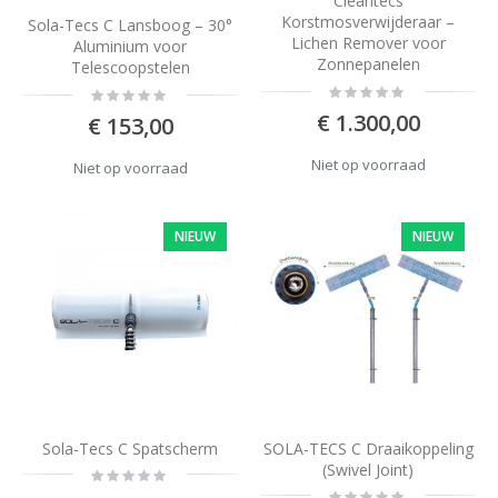
Cleantecs
Korstmosverwijderaar –
Sola-Tecs C Lansboog – 30°
Lichen Remover voor
Aluminium voor
Zonnepanelen
Telescoopstelen
Rating:
Rating:
0%
0%
€ 1.300,00
€ 153,00
Niet op voorraad
Niet op voorraad
NIEUW
NIEUW
Sola-Tecs C Spatscherm
SOLA-TECS C Draaikoppeling
(Swivel Joint)
Rating:
0%
Rating: