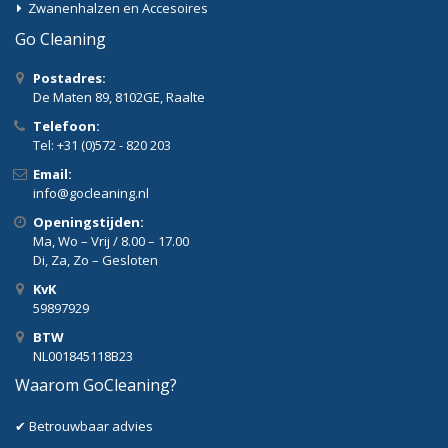
Zwanenhalzen en Accesoires
Go Cleaning
Postadres:
De Maten 89, 8102GE, Raalte
Telefoon:
Tel: +31 (0)572 - 820 203
Email:
info@gocleaning.nl
Openingstijden:
Ma, Wo – Vrij / 8.00 – 17.00
Di, Za, Zo – Gesloten
KvK
59897929
BTW
NL001845118B23
Waarom GoCleaning?
✔ Betrouwbaar advies