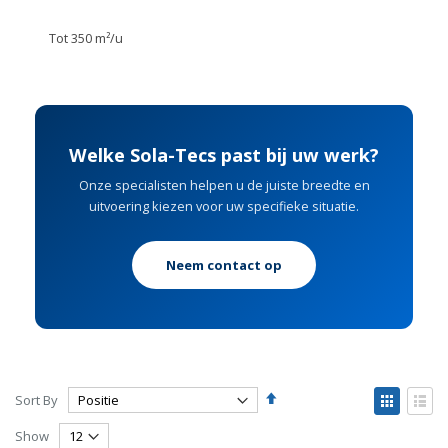
Tot 350 m²/u
Welke Sola-Tecs past bij uw werk?
Onze specialisten helpen u de juiste breedte en
uitvoering kiezen voor uw specifieke situatie.
Neem contact op
Set
View
Sort By
Descending
as
Grid
List
Direction
Show