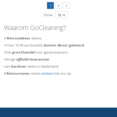
Page
You're currently reading page
Page
Page
Volgende
1
2
Show
Waarom GoCleaning?
✔
Betrouwbaar
advies
✔Voor 12:00 uur besteld,
binnen 48 uur geleverd
✔De
groothandel
voor glazenwassers
✔Enige
officiële
leverancier
van
Gardiner
stelen in Nederland
✔Retourneren
: neem
contact
met ons op