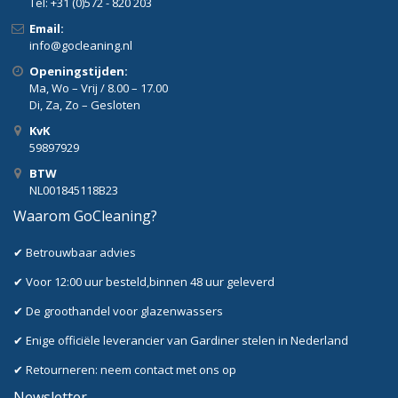
Tel: +31 (0)572 - 820 203
Email:
info@gocleaning.nl
Openingstijden:
Ma, Wo – Vrij / 8.00 – 17.00
Di, Za, Zo – Gesloten
KvK
59897929
BTW
NL001845118B23
Waarom GoCleaning?
✔ Betrouwbaar advies
✔ Voor 12:00 uur besteld,binnen 48 uur geleverd
✔ De groothandel voor glazenwassers
✔ Enige officiële leverancier van Gardiner stelen in Nederland
✔ Retourneren: neem contact met ons op
Newsletter