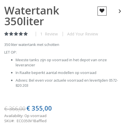
Skip
Watertank
to
the
350liter
beginning
of
the
images
1
Review
Add Your Review
Rating:
gallery
s:1:"0";
100
% of
350 liter watertank met schotten
LET OP:
Meeste tanks zijn op voorraad in het depot van onze
leverancier
In Raalte beperkt aantal modellen op voorraad
Advies: Bel even voor actuele voorraad en levertijden 0572-
820 203
€ 355,00
Special
€ 366,00
Price
Availability:
Op voorraad
SKU
ECO350V1Baffled