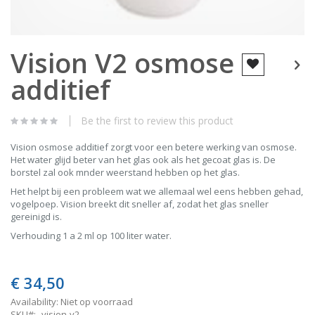
Skip
Vision V2 osmose
to
the
additief
beginning
of
the
images
Be the first to review this product
gallery
Vision osmose additief zorgt voor een betere werking van osmose.
Het water glijd beter van het glas ook als het gecoat glas is. De
borstel zal ook mnder weerstand hebben op het glas.
Het helpt bij een probleem wat we allemaal wel eens hebben gehad,
vogelpoep. Vision breekt dit sneller af, zodat het glas sneller
gereinigd is.
Verhouding 1 a 2 ml op 100 liter water.
€ 34,50
Availability:
Niet op voorraad
SKU
vision-v2