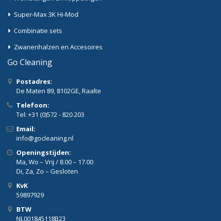
Super-Max 3K Hi-Mod
Combinatie sets
Zwanenhalzen en Accesoires
Go Cleaning
Postadres:
De Maten 89, 8102GE, Raalte
Telefoon:
Tel: +31 (0)572 - 820 203
Email:
info@gocleaning.nl
Openingstijden:
Ma, Wo – Vrij / 8.00 – 17.00
Di, Za, Zo – Gesloten
KvK
59897929
BTW
NL001845118B23