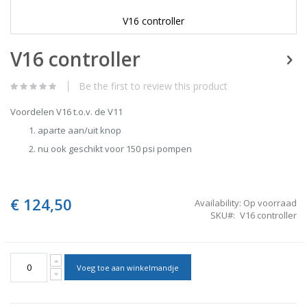
V16 controller
Skip
V16 controller
to
the
beginning
Be the first to review this product
of
the
Voordelen V16 t.o.v. de V11
images
gallery
aparte aan/uit knop
nu ook geschikt voor 150 psi pompen
€ 124,50
Availability:
Op voorraad
SKU
V16 controller
Voeg toe aan winkelmandje