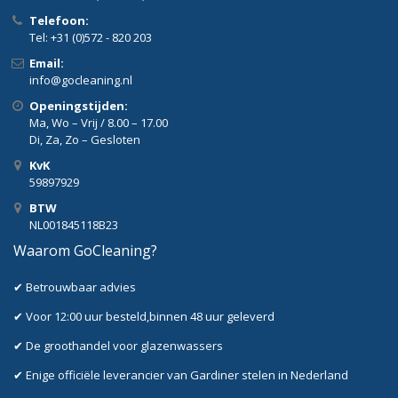
Telefoon:
Tel: +31 (0)572 - 820 203
Email:
info@gocleaning.nl
Openingstijden:
Ma, Wo – Vrij / 8.00 – 17.00
Di, Za, Zo – Gesloten
KvK
59897929
BTW
NL001845118B23
Waarom GoCleaning?
✔ Betrouwbaar advies
✔ Voor 12:00 uur besteld,binnen 48 uur geleverd
✔ De groothandel voor glazenwassers
✔ Enige officiële leverancier van Gardiner stelen in Nederland