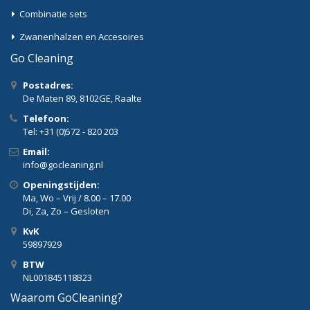
Combinatie sets
Zwanenhalzen en Accesoires
Go Cleaning
Postadres:
De Maten 89, 8102GE, Raalte
Telefoon:
Tel: +31 (0)572 - 820 203
Email:
info@gocleaning.nl
Openingstijden:
Ma, Wo – Vrij / 8.00 – 17.00
Di, Za, Zo – Gesloten
KvK
59897929
BTW
NL001845118B23
Waarom GoCleaning?