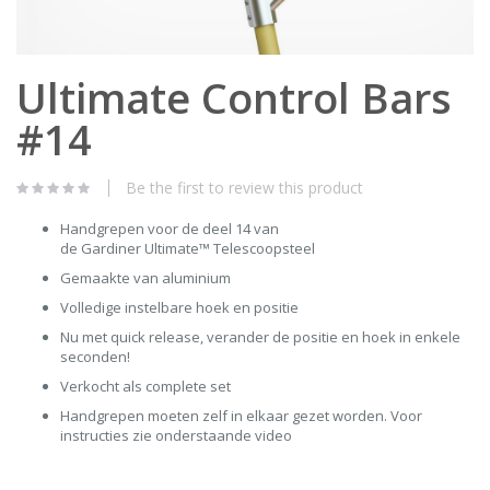
Skip
Ultimate Control Bars
to
the
#14
beginning
of
the
images
Be the first to review this product
gallery
Handgrepen voor de deel 14 van
de Gardiner Ultimate™ Telescoopsteel
Gemaakte van aluminium
Volledige instelbare hoek en positie
Nu met quick release, verander de positie en hoek in enkele
seconden!
Verkocht als complete set
Handgrepen moeten zelf in elkaar gezet worden. Voor
instructies zie onderstaande video ​