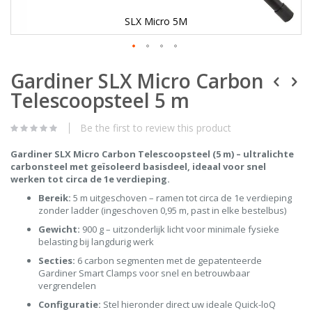
SLX Micro 5M
Skip
Gardiner SLX Micro Carbon
to
the
Telescoopsteel 5 m
beginning
of
the
Be the first to review this product
images
gallery
Gardiner SLX Micro Carbon Telescoopsteel (5 m) – ultralichte
carbonsteel met geïsoleerd basisdeel, ideaal voor snel
werken tot circa de 1e verdieping.
Bereik:
5 m uitgeschoven – ramen tot circa de 1e verdieping
zonder ladder (ingeschoven 0,95 m, past in elke bestelbus)
Gewicht:
900 g – uitzonderlijk licht voor minimale fysieke
belasting bij langdurig werk
Secties:
6 carbon segmenten met de gepatenteerde
Gardiner Smart Clamps voor snel en betrouwbaar
vergrendelen
Configuratie:
Stel hieronder direct uw ideale Quick-loQ