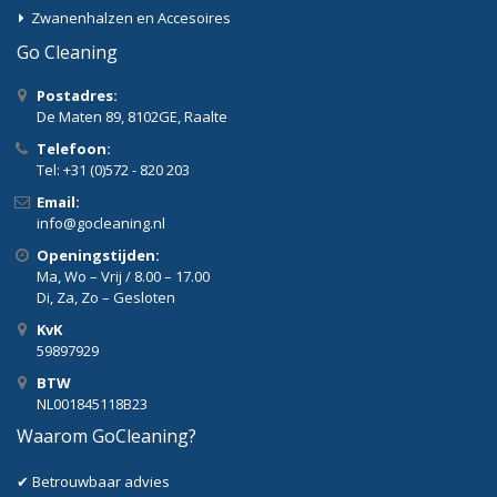
Zwanenhalzen en Accesoires
Go Cleaning
Postadres:
De Maten 89, 8102GE, Raalte
Telefoon:
Tel: +31 (0)572 - 820 203
Email:
info@gocleaning.nl
Openingstijden:
Ma, Wo – Vrij / 8.00 – 17.00
Di, Za, Zo – Gesloten
KvK
59897929
BTW
NL001845118B23
Waarom GoCleaning?
✔ Betrouwbaar advies