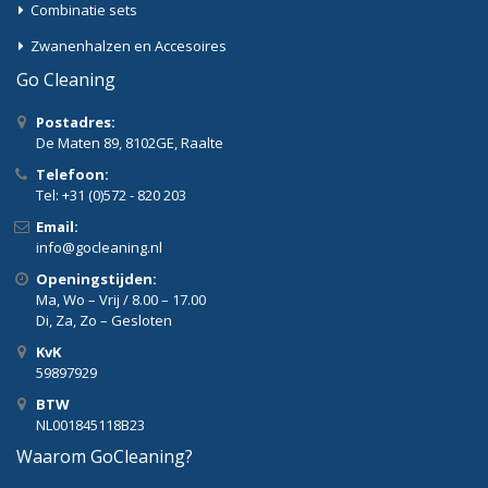
Combinatie sets
Zwanenhalzen en Accesoires
Go Cleaning
Postadres:
De Maten 89, 8102GE, Raalte
Telefoon:
Tel: +31 (0)572 - 820 203
Email:
info@gocleaning.nl
Openingstijden:
Ma, Wo – Vrij / 8.00 – 17.00
Di, Za, Zo – Gesloten
KvK
59897929
BTW
NL001845118B23
Waarom GoCleaning?