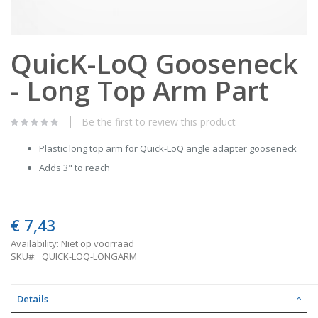
Skip
QuicK-LoQ Gooseneck
to
the
- Long Top Arm Part
beginning
of
the
images
Be the first to review this product
gallery
Plastic long top arm for Quick-LoQ angle adapter gooseneck
Adds 3" to reach
€ 7,43
Availability:
Niet op voorraad
SKU
QUICK-LOQ-LONGARM
Details