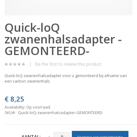
Skip
Quick-loQ
to
the
zwanenhalsadapter -
beginning
of
the
GEMONTEERD-
images
gallery
Be the first to review this product
Quick-loQ zwanenhalsadapter voor u gemonteerd bij afname van
een carbon zwanenhals.
€ 8,25
Availability:
Op voorraad
SKU
Quick-loQ-zwanenhalsadapter-GEMONTEERD
AANTAL:
Voeg toe aan winkelmandje