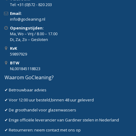
Tel: +31 (0)572 - 820 203
Email:
info@gocleaning.nl
Openingstijden:
Ma, Wo – Vrij / 8.00 – 17.00
Di, Za, Zo – Gesloten
KvK
59897929
BTW
NL001845118B23
Waarom GoCleaning?
✔ Betrouwbaar advies
✔ Voor 12:00 uur besteld,binnen 48 uur geleverd
✔ De groothandel voor glazenwassers
✔ Enige officiële leverancier van Gardiner stelen in Nederland
✔ Retourneren: neem contact met ons op