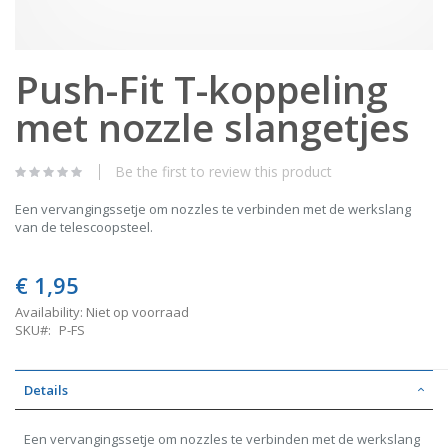
Skip
Push-Fit T-koppeling
to
the
met nozzle slangetjes
beginning
of
the
images
Be the first to review this product
gallery
Een vervangingssetje om nozzles te verbinden met de werkslang
van de telescoopsteel.
€ 1,95
Availability:
Niet op voorraad
SKU
P-FS
Details
Een vervangingssetje om nozzles te verbinden met de werkslang