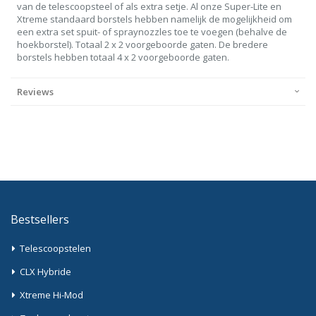
van de telescoopsteel of als extra setje. Al onze Super-Lite en
Xtreme standaard borstels hebben namelijk de mogelijkheid om
een extra set spuit- of spraynozzles toe te voegen (behalve de
hoekborstel). Totaal 2 x 2 voorgeboorde gaten. De bredere
borstels hebben totaal 4 x 2 voorgeboorde gaten.
Reviews
Bestsellers
Telescoopstelen
CLX Hybride
Xtreme Hi-Mod