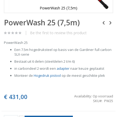
PowerWash 25 (7,5m)
Skip
PowerWash 25 (7,5m)
to
the
beginning
Be the first to review this product
of
the
PowerWash 25
images
gallery
Een 7.5m hogedruksteel op basis van de Gardiner full carbon
SLX-serie
Bestaat uit 6 delen (steeldelen 2 t/m 6)
in carbondeel 2 wordt een
adapter
naar keuze geplaatst
Monteer de
Hogedruk pistool
op de meest geschikte plek
€ 431,00
Availability:
Op voorraad
SKU
PW25