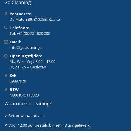
Go Cleaning
Postadres:
De Maten 89, 8102GE, Raalte
Telefoon:
Tel: +31 (0)572 - 820 203
Email:
info@gocleaning.nl
Openingstijden:
Ma, Wo – Vrij / 8.00 – 17.00
Di, Za, Zo – Gesloten
KvK
59897929
BTW
NL001845118B23
Waarom GoCleaning?
✔ Betrouwbaar advies
✔ Voor 12:00 uur besteld,binnen 48 uur geleverd