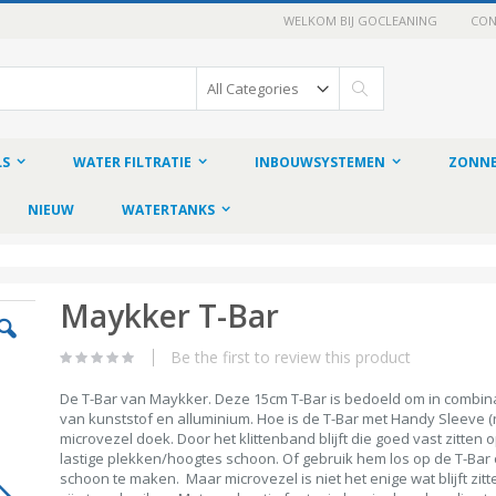
WELKOM BIJ GOCLEANING
CON
Search
LS
WATER FILTRATIE
INBOUWSYSTEMEN
ZONNE
NIEUW
WATERTANKS
Maykker T-Bar
Be the first to review this product
De T-Bar van Maykker. Deze 15cm T-Bar is bedoeld om in combina
van kunststof en alluminium. Hoe is de T-Bar met Handy Sleeve (
microvezel doek. Door het klittenband blijft die goed vast zitte
lastige plekken/hoogtes schoon. Of gebruik hem los op de T-Ba
schoon te maken. Maar microvezel is niet het enige wat blijft z