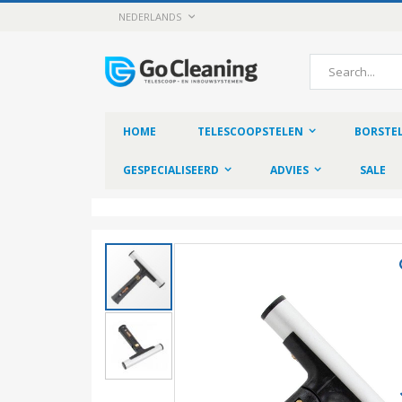
Skip
LANGUAGE
NEDERLANDS
to
Content
Search
HOME
TELESCOOPSTELEN
BORSTE
GESPECIALISEERD
ADVIES
SALE
Skip
to
the
end
of
the
images
gallery