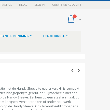
TACT US
BLOG
SIGN IN
CREATE AN ACCOUNT
My Cart
PANEEL REINIGING
TRADITIONEEL
tie met de Handy Sleeve te gebruiken. Hij is gemaakt
niet inbegrepen) te gebruiken? Bijvoorbeeld met een
n op de Handy Sleeve. Zet hem op een steel en maak op
r om kozijnen, vensterbanken of ander houtwerk
itten op de Handy Sleeve. Ook bijvoorbeeld bronspads