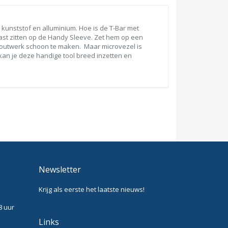
kunststof en alluminium. Hoe is de T-Bar met
vast zitten op de Handy Sleeve. Zet hem op een
houtwerk schoon te maken. Maar microvezel is
 kan je deze handige tool breed inzetten en
Newsletter
Krijg als eerste het laatste nieuws!
8 uur
Links