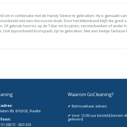
d om in combinatie met de Handy Sleeve te gebruiken. Hij is gemaakt van 
jvoorbeeld met een microvezel doek. Door het klittenband blijft die goed 
n. Of gebruik hem los op de T-Bar om kozijnen, vensterbanken of ander 
eve. Ook bijvoorbeeld bronspads zijn te gebruiken. Met een beetje fantasie
eaning
Waarom GoCleaning?
tadres:
✔ Betrouwbaar advies
aten 89, 8102GE, Raalte
✔ Voor 12:00 uur besteld,binnen 4
efoon:
geleverd
+31 (0)572 - 820 203