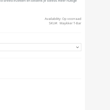
ool breed inzetten en bedenk je steeds meer nuttige
Availability:
Op voorraad
SKU
Maykker T-Bar