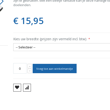
zijn te gebruiken. Met een beetje fantasie kan je deze handige t
doeleinden.
€ 15,95
Kies uw breedte (prijzen zijn vermeld incl. btw)
Maykker T-Bar
Voeg toe aan winkelmandje