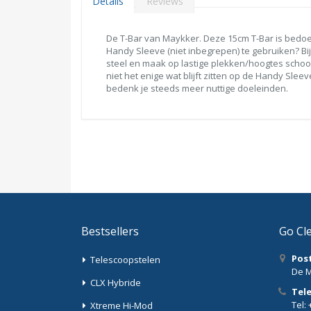
Details
Reviews
De T-Bar van Maykker. Deze 15cm T-Bar is bedoel
Handy Sleeve (niet inbegrepen) te gebruiken? Bi
steel en maak op lastige plekken/hoogtes schoo
niet het enige wat blijft zitten op de Handy Sle
bedenk je steeds meer nuttige doeleinden.
Bestsellers
Go Cl
Pos
Telescoopstelen
De M
CLX Hybride
Tel
Tel: 
Xtreme Hi-Mod