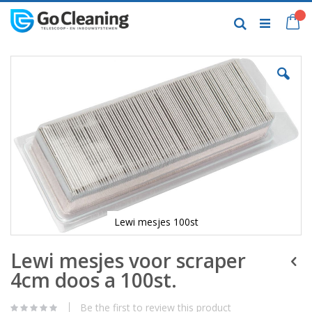
Skip
to
My
Search
Content
Skip
to
the
end
of
the
images
gallery
Lewi mesjes 100st
Skip
Lewi mesjes voor scraper
to
the
4cm doos a 100st.
beginning
of
the
Be the first to review this product