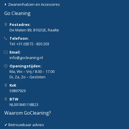
Zwanenhalzen en Accesoires
Go Cleaning
Postadres:
De Maten 89, 8102GE, Raalte
Telefoon:
Tel: +31 (0)572 - 820 203
Email:
info@gocleaning.nl
Openingstijden:
Ma, Wo – Vrij / 8.00 – 17.00
Di, Za, Zo – Gesloten
KvK
59897929
BTW
NL001845118B23
Waarom GoCleaning?
✔ Betrouwbaar advies