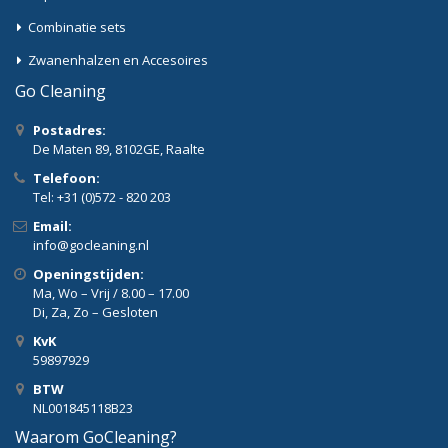
Combinatie sets
Zwanenhalzen en Accesoires
Go Cleaning
Postadres:
De Maten 89, 8102GE, Raalte
Telefoon:
Tel: +31 (0)572 - 820 203
Email:
info@gocleaning.nl
Openingstijden:
Ma, Wo – Vrij / 8.00 – 17.00
Di, Za, Zo – Gesloten
KvK
59897929
BTW
NL001845118B23
Waarom GoCleaning?