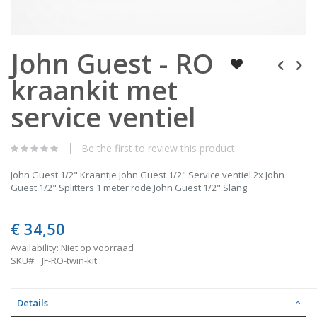
Skip
John Guest - RO
to
the
kraankit met
beginning
of
the
service ventiel
images
gallery
Be the first to review this product
John Guest 1/2" Kraantje John Guest 1/2" Service ventiel 2x John
Guest 1/2" Splitters 1 meter rode John Guest 1/2" Slang
€ 34,50
Availability:
Niet op voorraad
SKU
JF-RO-twin-kit
Details