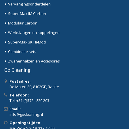
Vervangingsonderdelen
Super-Max IM Carbon
Modulair Carbon
Werkslangen en koppelingen
Super-Max 3K Hi-Mod
Combinatie sets
Zwanenhalzen en Accesoires
Go Cleaning
Postadres:
De Maten 89, 8102GE, Raalte
Telefoon:
Tel: +31 (0)572 - 820 203
Email:
info@gocleaning.nl
Openingstijden:
Ma, Wo – Vrij / 8.00 – 17.00