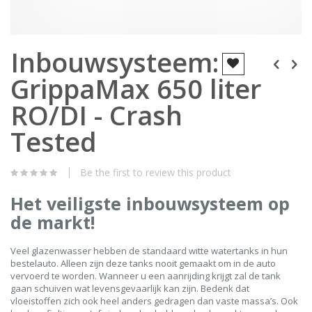
Skip
Inbouwsysteem:
to
the
GrippaMax 650 liter
beginning
of
the
RO/DI - Crash
images
gallery
Tested
Be the first to review this product
Het veiligste inbouwsysteem op
de markt!
Veel glazenwasser hebben de standaard witte watertanks in hun
bestelauto. Alleen zijn deze tanks nooit gemaakt om in de auto
vervoerd te worden. Wanneer u een aanrijding krijgt zal de tank
gaan schuiven wat levensgevaarlijk kan zijn. Bedenk dat
vloeistoffen zich ook heel anders gedragen dan vaste massa’s. Ook