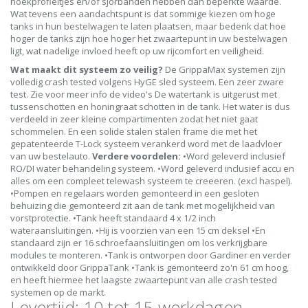
hoekprofieltjes en/of sjorbanden hebben dan beperkte waarde.
Wat tevens een aandachtspunt is dat sommige kiezen om hoge
tanks in hun bestelwagen te laten plaatsen, maar bedenk dat hoe
hoger de tanks zijn hoe hoger het zwaartepunt in uw bestelwagen
ligt, wat nadelige invloed heeft op uw rijcomfort en veiligheid.
Wat maakt dit systeem zo veilig?
De GrippaMax systemen zijn
volledig crash tested volgens HyGE sled systeem. Een zeer zware
test. Zie voor meer info de video's De watertank is uitgerust met
tussenschotten en honingraat schotten in de tank. Het water is dus
verdeeld in zeer kleine compartimenten zodat het niet gaat
schommelen. En een solide stalen stalen frame die met het
gepatenteerde T-Lock systeem verankerd word met de laadvloer
van uw bestelauto.
Verdere voordelen:
•Word geleverd inclusief
RO/DI water behandeling systeem. •Word geleverd inclusief accu en
alles om een compleet telewash systeem te creeeren. (excl haspel).
•Pompen en regelaars worden gemonteerd in een gesloten
behuizing die gemonteerd zit aan de tank met mogelijkheid van
vorstprotectie. •Tank heeft standaard 4 x 1/2 inch
wateraansluitingen. •Hij is voorzien van een 15 cm deksel •En
standaard zijn er 16 schroefaansluitingen om los verkrijgbare
modules te monteren. •Tank is ontworpen door Gardiner en verder
ontwikkeld door GrippaTank •Tank is gemonteerd zo'n 61 cm hoog,
en heeft hiermee het laagste zwaartepunt van alle crash tested
systemen op de markt.
Levertijd: 10 tot 15 werkdagen