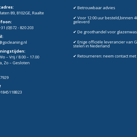
tadres:
✔ Betrouwbaar advies
aten 89, 8102GE, Raalte
✔ Voor 12:00 uur besteld,binnen 4
efoon:
geleverd
+31 (0)572 - 820 203
✔ De groothandel voor glazenwa
l:
✔ Enige officiële leverancier van 
@gocleaning.nl
stelen in Nederland
ningstijden:
✔ Retourneren: neem contact met
o – Vrij / 8.00 – 17.00
Za, Zo – Gesloten
7929
W
01845118B23