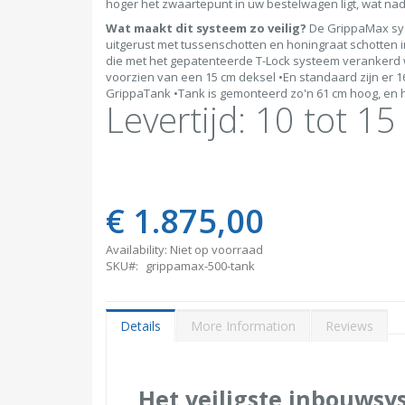
hoger het zwaartepunt in uw bestelwagen ligt, wat nade
Wat maakt dit systeem zo veilig?
De GrippaMax syst
uitgerust met tussenschotten en honingraat schotten i
die met het gepatenteerde T-Lock systeem verankerd 
voorzien van een 15 cm deksel •En standaard zijn er 
GrippaTank •Tank is gemonteerd zo'n 61 cm hoog, en h
Levertijd: 10 tot 1
€ 1.875,00
Availability:
Niet op voorraad
SKU
grippamax-500-tank
Details
More Information
Reviews
Het veiligste inbouwsy