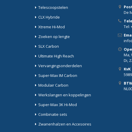
Pos
Telescoopstelen
De M
CLX Hybride
Tel
Tel: 
Xtreme Hi-Mod
Emai
Zoeken op lengte
info
SLX Carbon
Ope
Ma, W
Ultimate High Reach
Di, 
Vervangingsonderdelen
KvK
5989
Super-Max IM Carbon
BT
Modulair Carbon
NL0
Werkslangen en koppelingen
Super-Max 3K Hi-Mod
Combinatie sets
Zwanenhalzen en Accesoires