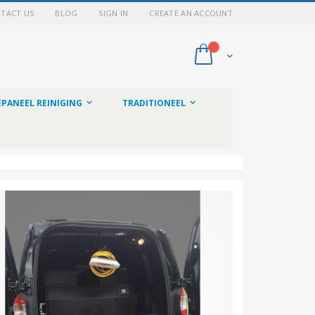
TACT US
BLOG
SIGN IN
CREATE AN ACCOUNT
My Cart
PANEEL REINIGING
TRADITIONEEL