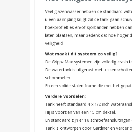
Veel glazenwasser hebben de standaard witte
u een aanrijding krijgt zal de tank gaan schu
hoekprofieltjes en/of sjorbanden hebben da
laten plaatsen, maar bedenk dat hoe hoger de
veiligheid.
Wat maakt dit systeem zo veilig?
De GrippaMax systemen zijn volledig crash te
De watertank is uitgerust met tussenschotten
schommelen.
En een solide stalen frame die met het gepa
Verdere voordelen:
Tank heeft standaard 4 x 1/2 inch wateraansl
Hij is voorzien van een 15 cm deksel.
En standaard zijn er 16 schroefaansluitingen
Tank is ontworpen door Gardiner en verder 