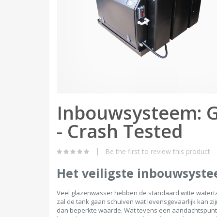
Skip
Inbouwsysteem: G
to
the
- Crash Tested
beginning
of
the
images
Be the first to review this product
gallery
Het veiligste inbouwsyste
Veel glazenwasser hebben de standaard witte watertan
zal de tank gaan schuiven wat levensgevaarlijk kan z
dan beperkte waarde. Wat tevens een aandachtspunt i