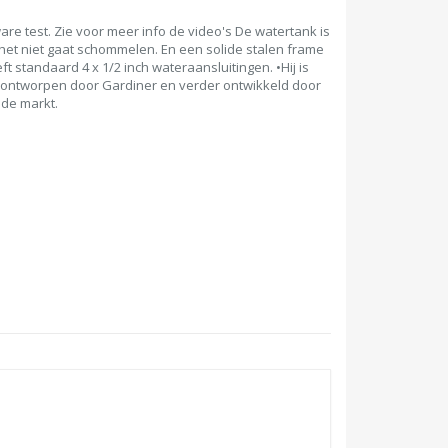
re test. Zie voor meer info de video's De watertank is
 het niet gaat schommelen. En een solide stalen frame
t standaard 4 x 1/2 inch wateraansluitingen. •Hij is
is ontworpen door Gardiner en verder ontwikkeld door
 de markt.