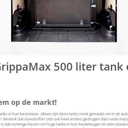
rippaMax 500 liter tank
em op de markt!
ks in hun bestelauto. Alleen zijn deze tanks nooit gemaakt om in de auto
ijn. Bedenk dat vloeistoffen zich ook heel anders gedragen dan vaste ma
s dat sommige kiezen om hoge tanks in hun bestelwagen te laten plaatse