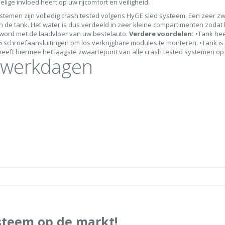
lige invloed heeft op uw rijcomfort en veiligheid.
emen zijn volledig crash tested volgens HyGE sled systeem. Een zeer zwa
n de tank. Het water is dus verdeeld in zeer kleine compartimenten zodat
word met de laadvloer van uw bestelauto.
Verdere voordelen:
•Tank heef
16 schroefaansluitingen om los verkrijgbare modules te monteren. •Tank 
eeft hiermee het laagste zwaartepunt van alle crash tested systemen op
5 werkdagen
steem op de markt!