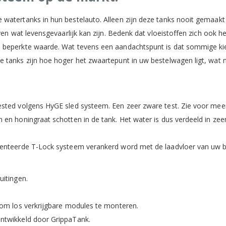
 watertanks in hun bestelauto. Alleen zijn deze tanks nooit gemaak
iven wat levensgevaarlijk kan zijn. Bedenk dat vloeistoffen zich ook
n beperkte waarde. Wat tevens een aandachtspunt is dat sommige k
 tanks zijn hoe hoger het zwaartepunt in uw bestelwagen ligt, wat n
sted volgens HyGE sled systeem. Een zeer zware test. Zie voor meer 
 en honingraat schotten in de tank. Het water is dus verdeeld in zee
tenteerde T-Lock systeem verankerd word met de laadvloer van uw b
uitingen.
 om los verkrijgbare modules te monteren.
ontwikkeld door GrippaTank.