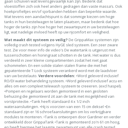
gaan schuiven wat levensgevaarlijk kan zijn. Bedenk dat
vloeistoffen zich ook heel anders gedragen dan vaste massa’s. Ook
hoekprofieltjes en/of sjorbanden hebben dan beperkte waarde.
Wat tevens een aandachtspunt is dat sommige kiezen om hoge
tanks in hun bestelwagen te laten plaatsen, maar bedenk dat hoe
hoger de tanks zijn hoe hoger het zwaartepunt in uw bestelwagen
ligt, wat nadelige invloed heeft op uw rijcomfort en veiligheid.
Wat maakt dit systeem zo veilig?
De GrippaMax systemen zijn
volledig crash tested volgens HyGE sled systeem. Een zeer zware
test. Zie voor meer info de video's De watertank is uitgerust met
tussenschotten en honingraat schotten in de tank. Het water is dus
verdeeld in zeer kleine compartimenten zodat het niet gaat
schommelen. En een solide stalen stalen frame die met het
gepatenteerde T-Lock systeem verankerd word met de laadvloer
van uw bestelauto.
Verdere voordelen:
•Word geleverd inclusief
RO/DI water behandeling systeem. •Word geleverd inclusief accu en
alles om een compleet telewash systeem te creeeren. (excl haspel).
•Pompen en regelaars worden gemonteerd in een gesloten
behuizing die gemonteerd zit aan de tank met mogelijkheid van
vorstprotectie. •Tank heeft standaard 4 x 1/2 inch
wateraansluitingen. •Hij is voorzien van een 15 cm deksel •En
standaard zijn er 16 schroefaansluitingen om los verkrijgbare
modules te monteren. •Tank is ontworpen door Gardiner en verder
ontwikkeld door GrippaTank •Tank is gemonteerd zo'n 61 cm hoog,
en heeft hiermee het laagste zwaartepunt van alle crash tested