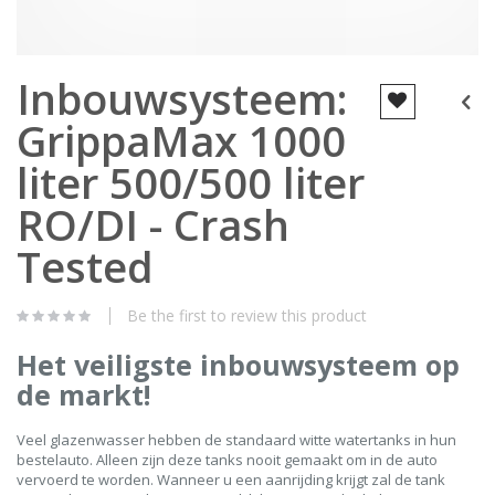
Skip
Inbouwsysteem:
to
the
GrippaMax 1000
beginning
of
the
liter 500/500 liter
images
gallery
RO/DI - Crash
Tested
Be the first to review this product
Het veiligste inbouwsysteem op
de markt!
Veel glazenwasser hebben de standaard witte watertanks in hun
bestelauto. Alleen zijn deze tanks nooit gemaakt om in de auto
vervoerd te worden. Wanneer u een aanrijding krijgt zal de tank