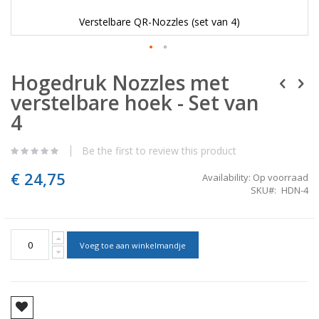
Verstelbare QR-Nozzles (set van 4)
Skip
Hogedruk Nozzles met
to
the
verstelbare hoek - Set van
beginning
of
4
the
images
Be the first to review this product
gallery
€ 24,75
Availability:
Op voorraad
SKU
HDN-4
Voeg toe aan winkelmandje