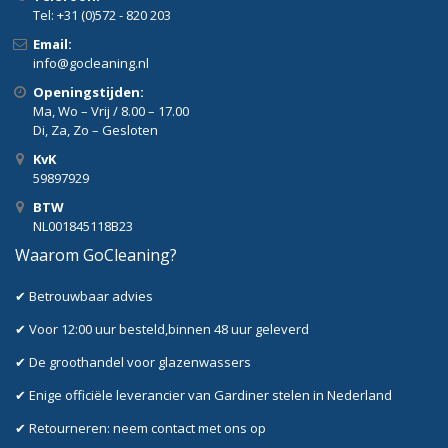
Tel: +31 (0)572 - 820 203
Email:
info@gocleaning.nl
Openingstijden:
Ma, Wo – Vrij / 8.00 – 17.00
Di, Za, Zo – Gesloten
KvK
59897929
BTW
NL001845118B23
Waarom GoCleaning?
✔ Betrouwbaar advies
✔ Voor 12:00 uur besteld,binnen 48 uur geleverd
✔ De groothandel voor glazenwassers
✔ Enige officiële leverancier van Gardiner stelen in Nederland
✔ Retourneren: neem contact met ons op