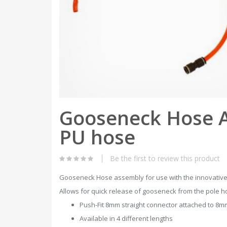
Skip
Gooseneck Hose A
to
the
PU hose
beginning
of
the
images
Be the first to review this product
gallery
Gooseneck Hose assembly for use with the innovativ
Allows for quick release of gooseneck from the pole 
Push-Fit 8mm straight connector attached to 
Available in 4 different lengths