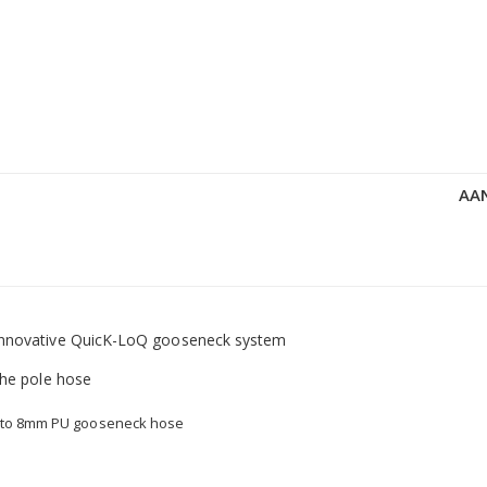
AA
innovative QuicK-LoQ gooseneck system
the pole hose
d to 8mm PU gooseneck hose