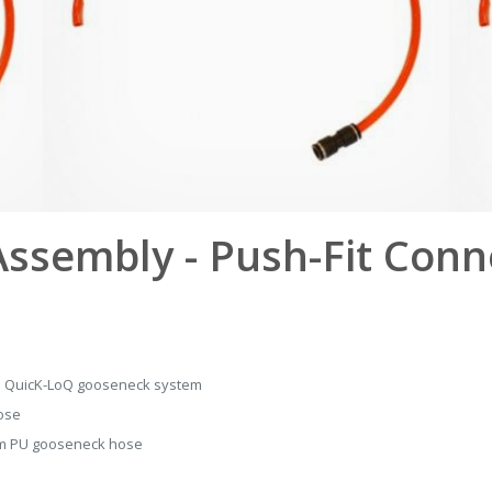
ssembly - Push-Fit Con
e QuicK-LoQ gooseneck system
hose
8mm PU gooseneck hose