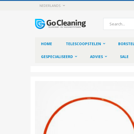
Skip
LANGUAGE
NEDERLANDS
to
Content
Search
HOME
TELESCOOPSTELEN
BORSTE
GESPECIALISEERD
ADVIES
SALE
Skip
to
the
end
of
the
images
gallery