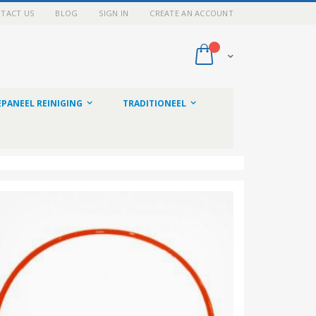
TACT US
BLOG
SIGN IN
CREATE AN ACCOUNT
My Cart
PANEEL REINIGING
TRADITIONEEL