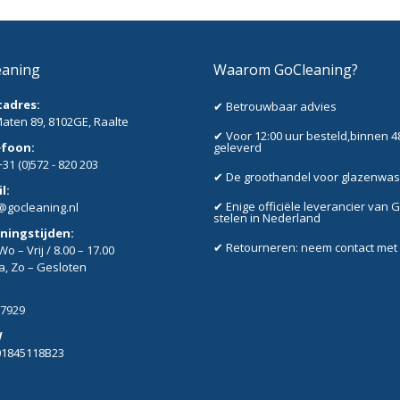
eaning
Waarom GoCleaning?
tadres:
✔ Betrouwbaar advies
aten 89, 8102GE, Raalte
✔ Voor 12:00 uur besteld,binnen 4
efoon:
geleverd
+31 (0)572 - 820 203
✔ De groothandel voor glazenwa
l:
✔ Enige officiële leverancier van 
@gocleaning.nl
stelen in Nederland
ningstijden:
✔ Retourneren: neem contact met
o – Vrij / 8.00 – 17.00
Za, Zo – Gesloten
7929
W
01845118B23