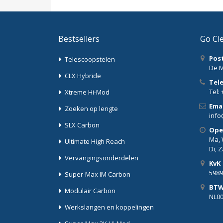
Bestsellers
Go Cl
Pos
Telescoopstelen
De M
CLX Hybride
Tel
Tel: 
Xtreme Hi-Mod
Emai
Zoeken op lengte
info
SLX Carbon
Ope
Ma, W
Ultimate High Reach
Di, 
Vervangingsonderdelen
KvK
5989
Super-Max IM Carbon
BT
Modulair Carbon
NL0
Werkslangen en koppelingen