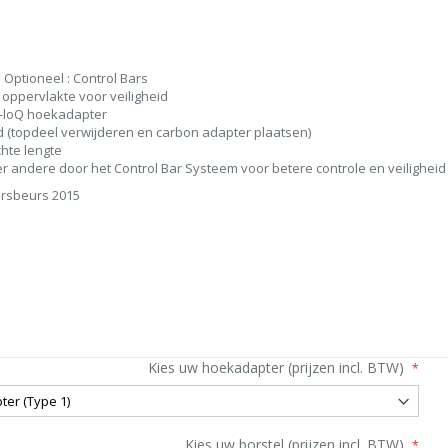
Optioneel : Control Bars
 oppervlakte voor veiligheid
ck-loQ hoekadapter
d (topdeel verwijderen en carbon adapter plaatsen)
chte lengte
er andere door het Control Bar Systeem voor betere controle en veilighei
ersbeurs 2015
Kies uw hoekadapter (prijzen incl. BTW)
Kies uw borstel (prijzen incl. BTW)