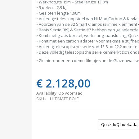
gallery
• Werkhoogte 15m – Steellengte 13.8m
• 9 delen – 2.9 kg
• Gesloten lengte 1.98m
• Volledige telescoopsteel van Hi-Mod Carbon & Kevlar
• Voorzien van de v2 Smart Clamps (slimme klemmen) • 
• Basis Sectie (#9) & Sectie #7 hebben een geisoleerde
• Komt met gratis borstel, werkslang, aansluiting, Qui
• Komt met een carbon adapter voor maximale stijfhei
• Volledig telescopische serie van 13.8 tot 22.2 meter e
• Deze volledig telescopische serie kenmerkt zich ond
• Zie hieronder een demo filmpje van de Glazenwass
€ 2.128,00
Availability:
Op voorraad
SKU
ULTIMATE-POLE