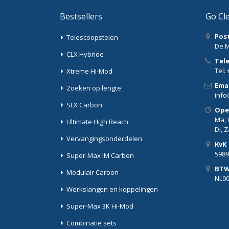
Bestsellers
Go Cl
Pos
Telescoopstelen
De M
CLX Hybride
Tel
Tel: 
Xtreme Hi-Mod
Emai
Zoeken op lengte
info
SLX Carbon
Ope
Ma, W
Ultimate High Reach
Di, 
Vervangingsonderdelen
KvK
5989
Super-Max IM Carbon
BT
Modulair Carbon
NL0
Werkslangen en koppelingen
Super-Max 3K Hi-Mod
Combinatie sets