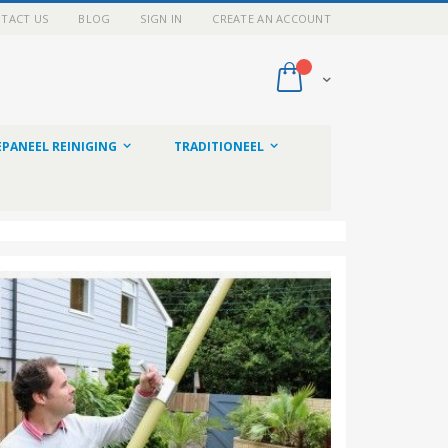
TACT US
BLOG
SIGN IN
CREATE AN ACCOUNT
My Cart
PANEEL REINIGING
TRADITIONEEL