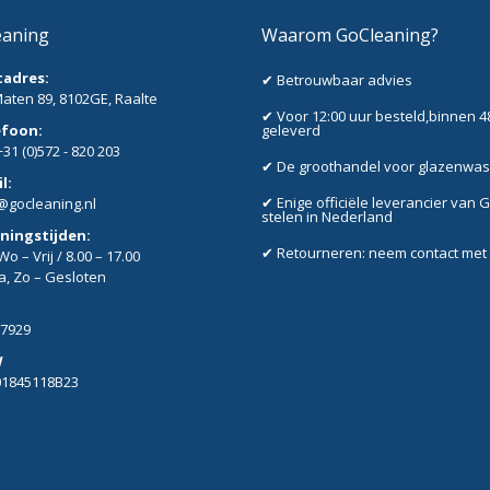
eaning
Waarom GoCleaning?
tadres:
✔ Betrouwbaar advies
aten 89, 8102GE, Raalte
✔ Voor 12:00 uur besteld,binnen 4
efoon:
geleverd
+31 (0)572 - 820 203
✔ De groothandel voor glazenwa
l:
✔ Enige officiële leverancier van 
@gocleaning.nl
stelen in Nederland
ningstijden:
✔ Retourneren: neem contact met
o – Vrij / 8.00 – 17.00
Za, Zo – Gesloten
7929
W
01845118B23