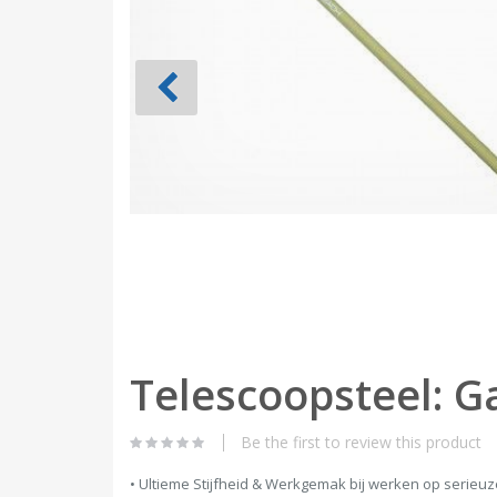
Skip
Telescoopsteel: G
to
the
beginning
of
Be the first to review this product
the
images
• Ultieme Stijfheid & Werkgemak bij werken op serieu