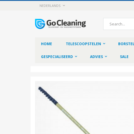
Skip
LANGUAGE
NEDERLANDS
to
Content
Search
HOME
TELESCOOPSTELEN
BORSTE
GESPECIALISEERD
ADVIES
SALE
Skip
to
the
end
of
the
images
gallery