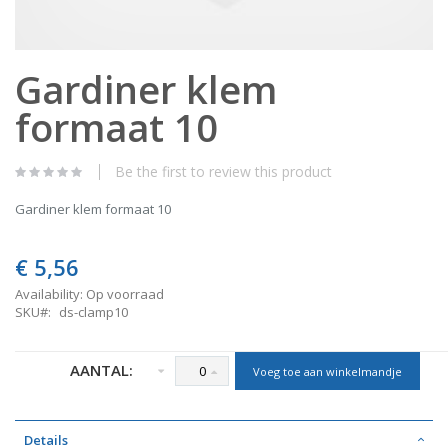
Skip
Gardiner klem
to
the
formaat 10
beginning
of
the
images
Be the first to review this product
gallery
Gardiner klem formaat 10
€ 5,56
Availability:
Op voorraad
SKU
ds-clamp10
AANTAL:
Voeg toe aan winkelmandje
Details