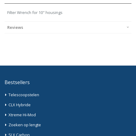
Filter Wrench for 10" housings
Reviews
Bestsellers
Telescoopstelen
CLX Hybride
Xtreme Hi-Mod
Zoeken op lengte
SLX Carbon