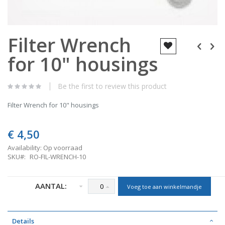
Skip
Filter Wrench
to
the
for 10" housings
beginning
of
the
images
Be the first to review this product
gallery
Filter Wrench for 10" housings
€ 4,50
Availability:
Op voorraad
SKU
RO-FIL-WRENCH-10
AANTAL:
Voeg toe aan winkelmandje
Details