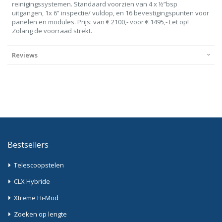
reinigingssystemen. Standaard voorzien van 4 x ½”bsp
uitgangen, 1x 6” inspectie/ vuldop, en 16 bevestigingspunten voor
panelen en modules. Prijs: van € 2100,- voor € 1495,- Let op!
Zolang de voorraad strekt.
Reviews
Bestsellers
Telescoopstelen
CLX Hybride
Xtreme Hi-Mod
Zoeken op lengte