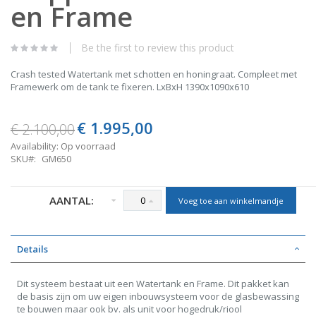
en Frame
beginning
of
the
images
Be the first to review this product
gallery
Crash tested Watertank met schotten en honingraat. Compleet met
Framewerk om de tank te fixeren. LxBxH 1390x1090x610
€ 1.995,00
Special
€ 2.100,00
Price
Availability:
Op voorraad
SKU
GM650
AANTAL:
Voeg toe aan winkelmandje
Details
Dit systeem bestaat uit een Watertank en Frame. Dit pakket kan
de basis zijn om uw eigen inbouwsysteem voor de glasbewassing
te bouwen maar ook bv. als unit voor hogedruk/riool