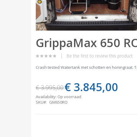
Skip
GrippaMax 650 R
to
the
beginning
of
Be the first to review this product
the
images
Crash tested Watertank met schotten en honingraat. T
gallery
€ 3.845,00
Special
€ 3.995,00
Price
Availability:
Op voorraad
SKU
GM650RO