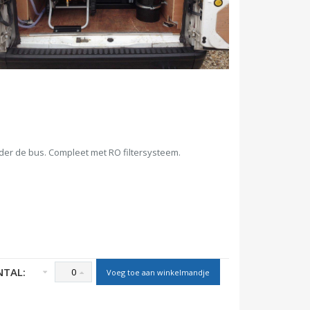
der de bus. Compleet met RO filtersysteem.
NTAL:
Voeg toe aan winkelmandje