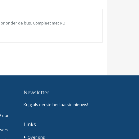
oor onder de bus. Compleet met RO
Newsletter
Krijg als eerste het laatste nieuws!
8 uur
Links
ssers
Over ons