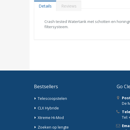
Details
Reviews
Crash tested Watertank met schotten en honingr
filtersysteem.
Bestsellers
Go Cl
Pos
Telescoopstelen
De M
CLX Hybride
Tel
Tel: 
Xtreme Hi-Mod
Emai
Zoeken op lengte