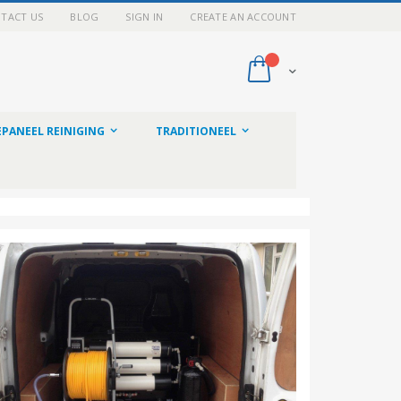
TACT US
BLOG
SIGN IN
CREATE AN ACCOUNT
My Cart
PANEEL REINIGING
TRADITIONEEL