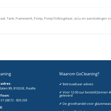
aat. Tank, Framewerk, Pomp, Pomp/Voltregelaar, accu en aansluitingen v
eaning
Waarom GoCleaning?
tadres:
✔ Betrouwbaar advies
aten 89, 8102GE, Raalte
✔ Voor 12:00 uur besteld,binnen 4
efoon:
geleverd
+31 (0)572 - 820 203
✔ De groothandel voor glazenwa
l: