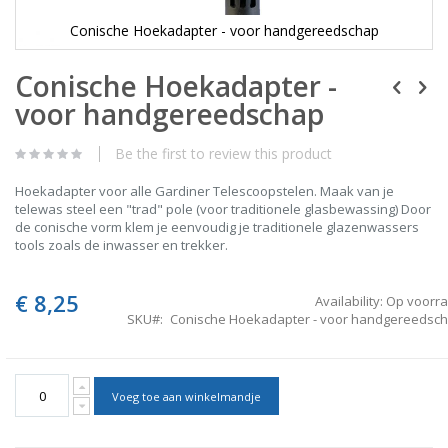
Conische Hoekadapter - voor handgereedschap
Skip
Conische Hoekadapter -
to
the
voor handgereedschap
beginning
of
the
Be the first to review this product
images
gallery
Hoekadapter voor alle Gardiner Telescoopstelen. Maak van je
telewas steel een "trad" pole (voor traditionele glasbewassing) Door
de conische vorm klem je eenvoudig je traditionele glazenwassers
tools zoals de inwasser en trekker.
€ 8,25
Availability:
Op voorr
SKU
Conische Hoekadapter - voor handgereedsc
Voeg toe aan winkelmandje