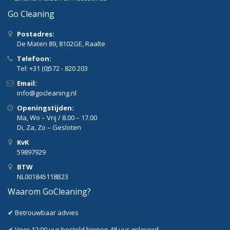
Go Cleaning
Postadres:
De Maten 89, 8102GE, Raalte
Telefoon:
Tel: +31 (0)572 - 820 203
Email:
info@gocleaning.nl
Openingstijden:
Ma, Wo – Vrij / 8.00 – 17.00
Di, Za, Zo – Gesloten
KvK
59897929
BTW
NL001845118B23
Waarom GoCleaning?
✔ Betrouwbaar advies
✔ Voor 12:00 uur besteld,binnen 48 uur geleverd