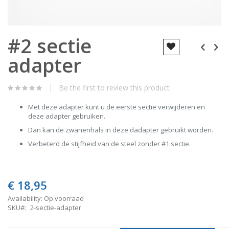
Skip
#2 sectie
to
the
adapter
beginning
of
the
images
Be the first to review this product
gallery
Met deze adapter kunt u de eerste sectie verwijderen en
deze adapter gebruiken.
Dan kan de zwanenhals in deze dadapter gebruikt worden.
Verbeterd de stijfheid van de steel zonder #1 sectie.
€ 18,95
Availability:
Op voorraad
SKU
2-sectie-adapter