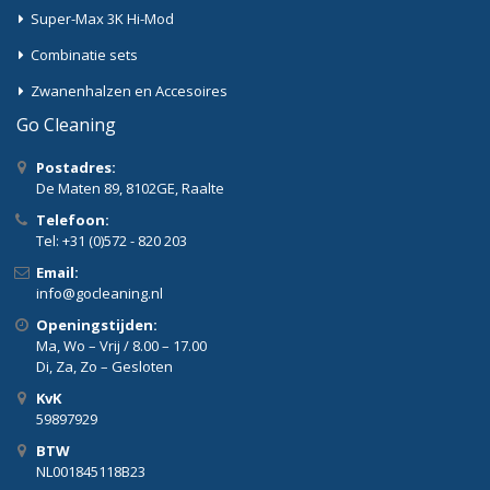
Super-Max 3K Hi-Mod
Combinatie sets
Zwanenhalzen en Accesoires
Go Cleaning
Postadres:
De Maten 89, 8102GE, Raalte
Telefoon:
Tel: +31 (0)572 - 820 203
Email:
info@gocleaning.nl
Openingstijden:
Ma, Wo – Vrij / 8.00 – 17.00
Di, Za, Zo – Gesloten
KvK
59897929
BTW
NL001845118B23