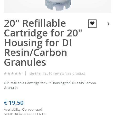
Skip
20" Refillable
to
the
Cartridge for 20"
beginning
of
the
Housing for DI
images
gallery
Resin/Carbon
Granules
Be the first to review this product
20" Refillable Cartridge for 20" Housing for DI Resin/Carbon
Granules
€ 19,50
Availability:
Op voorraad
SKU
RO-20-DI-REFILLABLE