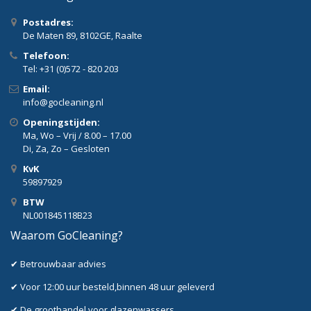
Postadres:
De Maten 89, 8102GE, Raalte
Telefoon:
Tel: +31 (0)572 - 820 203
Email:
info@gocleaning.nl
Openingstijden:
Ma, Wo – Vrij / 8.00 – 17.00
Di, Za, Zo – Gesloten
KvK
59897929
BTW
NL001845118B23
Waarom GoCleaning?
✔ Betrouwbaar advies
✔ Voor 12:00 uur besteld,binnen 48 uur geleverd
✔ De groothandel voor glazenwassers