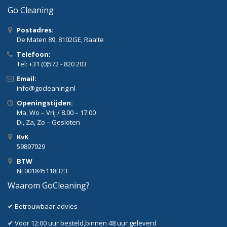
Go Cleaning
Postadres:
De Maten 89, 8102GE, Raalte
Telefoon:
Tel: +31 (0)572 - 820 203
Email:
info@gocleaning.nl
Openingstijden:
Ma, Wo – Vrij / 8.00 – 17.00
Di, Za, Zo – Gesloten
KvK
59897929
BTW
NL001845118B23
Waarom GoCleaning?
✔ Betrouwbaar advies
✔ Voor 12:00 uur besteld,binnen 48 uur geleverd