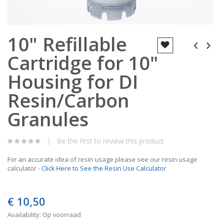
Skip
10" Refillable
to
the
Cartridge for 10"
beginning
of
the
Housing for DI
images
gallery
Resin/Carbon
Granules
Be the first to review this product
For an accurate idea of resin usage please see our resin usage
calculator -
Click Here to See the Resin Use Calculator
€ 10,50
Availability:
Op voorraad