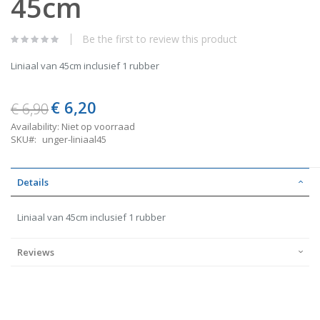
45cm
of
the
images
Be the first to review this product
gallery
Liniaal van 45cm inclusief 1 rubber
€ 6,20
Special
€ 6,90
Price
Availability:
Niet op voorraad
SKU
unger-liniaal45
Details
Liniaal van 45cm inclusief 1 rubber
Reviews