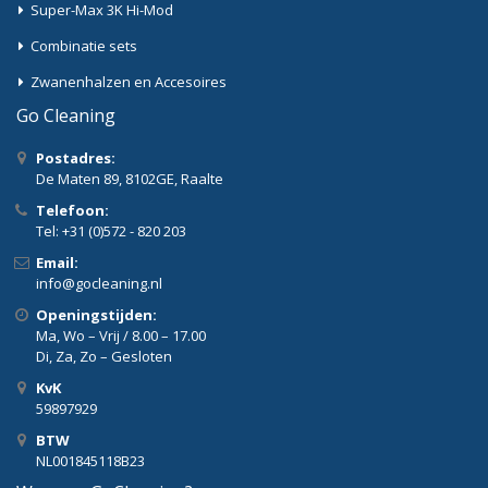
Super-Max 3K Hi-Mod
Combinatie sets
Zwanenhalzen en Accesoires
Go Cleaning
Postadres:
De Maten 89, 8102GE, Raalte
Telefoon:
Tel: +31 (0)572 - 820 203
Email:
info@gocleaning.nl
Openingstijden:
Ma, Wo – Vrij / 8.00 – 17.00
Di, Za, Zo – Gesloten
KvK
59897929
BTW
NL001845118B23