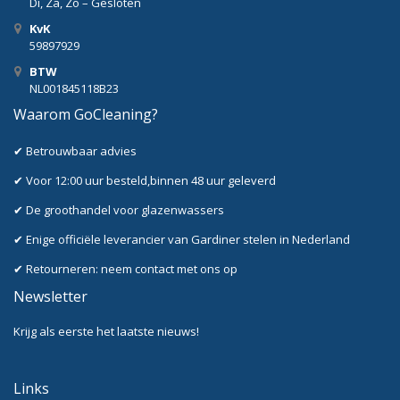
Di, Za, Zo – Gesloten
KvK
59897929
BTW
NL001845118B23
Waarom GoCleaning?
✔ Betrouwbaar advies
✔ Voor 12:00 uur besteld,binnen 48 uur geleverd
✔ De groothandel voor glazenwassers
✔ Enige officiële leverancier van Gardiner stelen in Nederland
✔ Retourneren: neem contact met ons op
Newsletter
Krijg als eerste het laatste nieuws!
Links