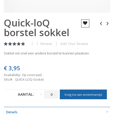
Skip
Quick-loQ
to
the
borstel sokkel
beginning
of
the
images
1
Review
Add Your Review
Rating:
gallery
s:1:"0";
100
% of
Sokkel om snel een andere borstel te kunnen plaatsen
€ 3,95
Availability:
Op voorraad
SKU
QUICK-LOQ-Socket
AANTAL:
Voeg toe aan winkelmandje
Details