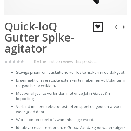
Skip
Quick-loQ
to
the
Gutter Spike-
beginning
of
the
agitator
images
gallery
Be the first to review this product
Stevige priem, om vastzittend vuil los te maken in de dakgoot.
Is gemaakt om verstopte goten vrij te maken en vuil/planten in
de goot los te wrikken.
Met pencil-jet - te verbinden met onze John-Guest 8m
koppeling.
Verbind met een telescoopsteel en spoel de goot en afvoer
weer goed door.
Word zonder steel of zwanenhals geleverd.
Ideale accessoire voor onze GrippaVac dakgoot waterzuigers