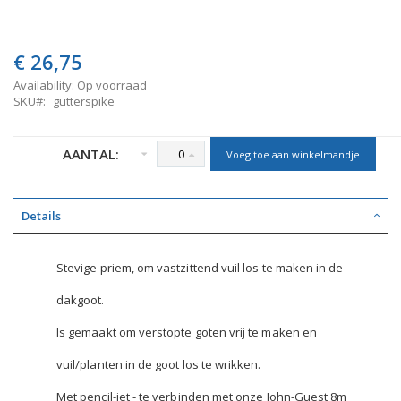
€ 26,75
Availability:
Op voorraad
SKU
gutterspike
AANTAL:
Voeg toe aan winkelmandje
Details
Stevige priem, om vastzittend vuil los te maken in de
dakgoot.
Is gemaakt om verstopte goten vrij te maken en
vuil/planten in de goot los te wrikken.
Met pencil-jet - te verbinden met onze John-Guest 8m