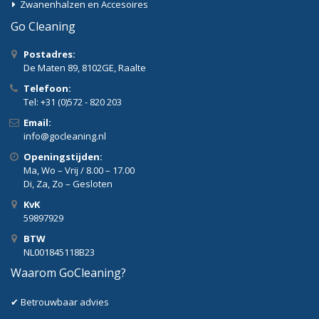
Zwanenhalzen en Accesoires
Go Cleaning
Postadres:
De Maten 89, 8102GE, Raalte
Telefoon:
Tel: +31 (0)572 - 820 203
Email:
info@gocleaning.nl
Openingstijden:
Ma, Wo – Vrij / 8.00 – 17.00
Di, Za, Zo – Gesloten
KvK
59897929
BTW
NL001845118B23
Waarom GoCleaning?
✔ Betrouwbaar advies