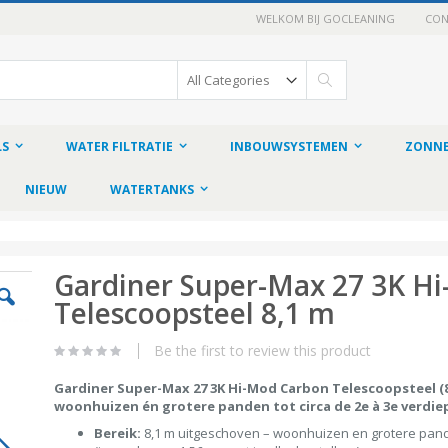
WELKOM BIJ GOCLEANING
CON
Search
LS
WATER FILTRATIE
INBOUWSYSTEMEN
ZONNE
NIEUW
WATERTANKS
Gardiner Super-Max 27 3K H
Telescoopsteel 8,1 m
Be the first to review this product
Gardiner Super-Max 27 3K Hi-Mod Carbon Telescoopsteel (8,
woonhuizen én grotere panden tot circa de 2e à 3e verdie
Bereik:
8,1 m uitgeschoven – woonhuizen en grotere pande