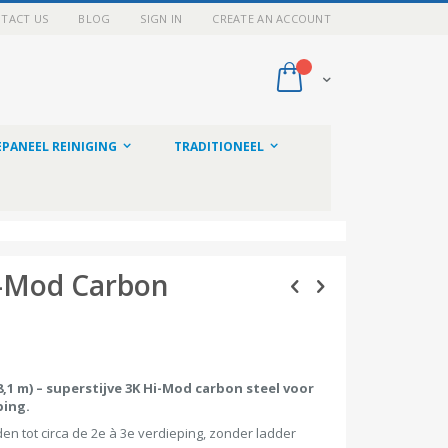
TACT US
BLOG
SIGN IN
CREATE AN ACCOUNT
My Cart
PANEEL REINIGING
TRADITIONEEL
i-Mod Carbon
1 m) – superstijve 3K Hi-Mod carbon steel voor
ping.
n tot circa de 2e à 3e verdieping, zonder ladder