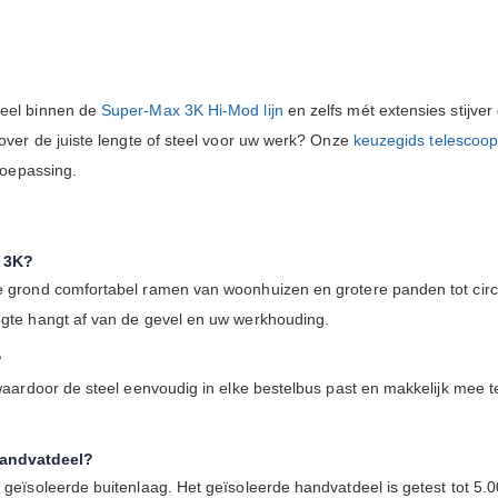
teel binnen de
Super-Max 3K Hi-Mod lijn
en zelfs mét extensies stijver
 over de juiste lengte of steel voor uw werk? Onze
keuzegids telescoop
 toepassing.
7 3K?
de grond comfortabel ramen van woonhuizen en grotere panden tot cir
ogte hangt af van de gevel en uw werkhouding.
?
 waardoor de steel eenvoudig in elke bestelbus past en makkelijk mee
handvatdeel?
 geïsoleerde buitenlaag. Het geïsoleerde handvatdeel is getest tot 5.0