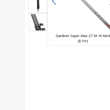
27 3K Hi-Mod
Gardiner Super-Max 27 3K Hi-Mo
(8.1m)
Skip
to
the
beginning
of
the
images
gallery