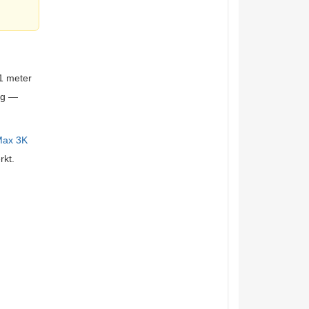
,1 meter
ng —
Max 3K
rkt.