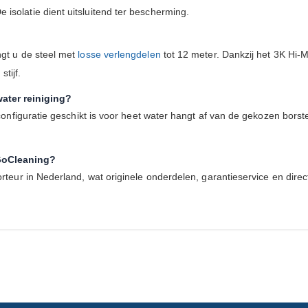
solatie dient uitsluitend ter bescherming.
ngt u de steel met
losse verlengdelen
tot 12 meter. Dankzij het 3K Hi-
stijf.
ater reiniging?
configuratie geschikt is voor heet water hangt af van de gekozen borste
GoCleaning?
rteur in Nederland, wat originele onderdelen, garantieservice en direc