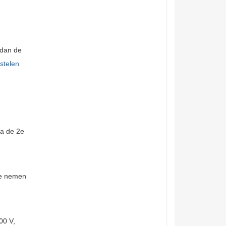
 dan de
stelen
ca de 2e
 te nemen
00 V,