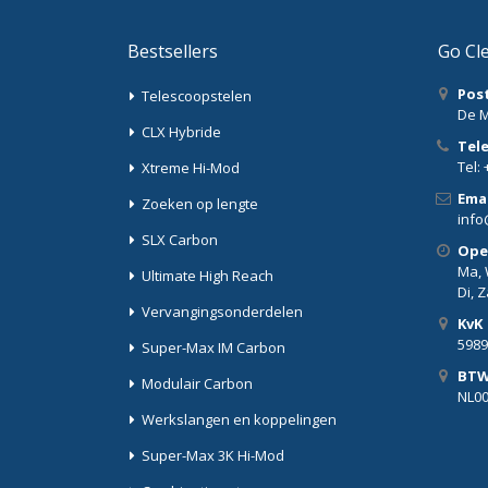
Bestsellers
Go Cl
Pos
Telescoopstelen
De M
CLX Hybride
Tel
Tel: 
Xtreme Hi-Mod
Emai
Zoeken op lengte
info
SLX Carbon
Ope
Ma, W
Ultimate High Reach
Di, 
Vervangingsonderdelen
KvK
5989
Super-Max IM Carbon
BT
Modulair Carbon
NL0
Werkslangen en koppelingen
Super-Max 3K Hi-Mod