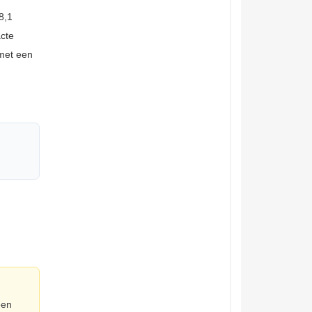
8,1
cte
 met een
een