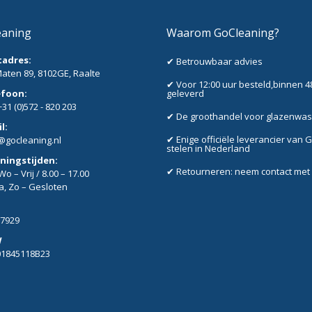
eaning
Waarom GoCleaning?
tadres:
✔ Betrouwbaar advies
aten 89, 8102GE, Raalte
✔ Voor 12:00 uur besteld,binnen 4
efoon:
geleverd
+31 (0)572 - 820 203
✔ De groothandel voor glazenwa
l:
✔ Enige officiële leverancier van 
@gocleaning.nl
stelen in Nederland
ningstijden:
✔ Retourneren: neem contact met
o – Vrij / 8.00 – 17.00
Za, Zo – Gesloten
7929
W
01845118B23