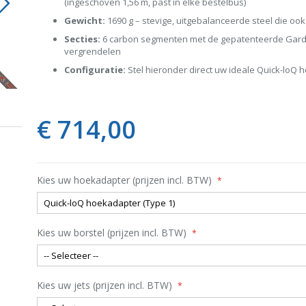
(ingeschoven 1,56 m, past in elke bestelbus)
Gewicht:
1690 g – stevige, uitgebalanceerde steel die ook
Secties:
6 carbon segmenten met de gepatenteerde Gardi
vergrendelen
Configuratie:
Stel hieronder direct uw ideale Quick-loQ
d
Gardiner Super-Max 27 3K Hi-Mod
(8.1m)
€ 714,00
Kies uw hoekadapter (prijzen incl. BTW)
Kies uw borstel (prijzen incl. BTW)
Kies uw jets (prijzen incl. BTW)