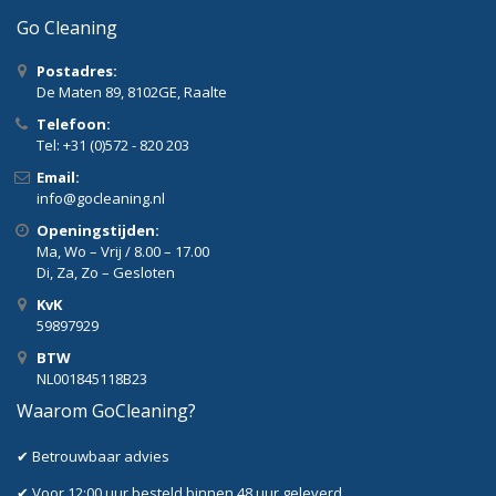
Go Cleaning
Postadres:
De Maten 89, 8102GE, Raalte
Telefoon:
Tel: +31 (0)572 - 820 203
Email:
info@gocleaning.nl
Openingstijden:
Ma, Wo – Vrij / 8.00 – 17.00
Di, Za, Zo – Gesloten
KvK
59897929
BTW
NL001845118B23
Waarom GoCleaning?
✔ Betrouwbaar advies
✔ Voor 12:00 uur besteld,binnen 48 uur geleverd