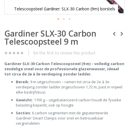
Telescoopsteel Gardiner: SLX-30 Carbon (9m) borstels
Skip
Gardiner SLX-30 Carbon
to
the
Telescoopsteel 9 m
beginning
of
the
Be the first to review this product
images
gallery
Gardiner SLX-30 Carbon Telescoopsteel (9 m) – volledig carbon
zesdelige steel voor de professionele glazenwasser, ideaal
tot circa de 2e à 3e verdieping zonder ladder.
Bereik:
9 m uitgeschoven – ramen tot circa de 2e à 3e
verdieping zonder ladder (ingeschoven 1,72 m, past in vrijwel
elke bedrijfsbus)
Gewicht:
1700 g – uitgebalanceerd carbon houdt de fysieke
belasting beperkt, ook op hoogte
Secties:
6 carbon segmenten met de gepatenteerde
Gardiner Smart Clamps voor snel en betrouwbaar
vergrendelen