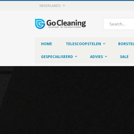
Skip
LANGUAGE
NEDERLANDS
to
Content
Search
HOME
TELESCOOPSTELEN
BORSTE
GESPECIALISEERD
ADVIES
SALE