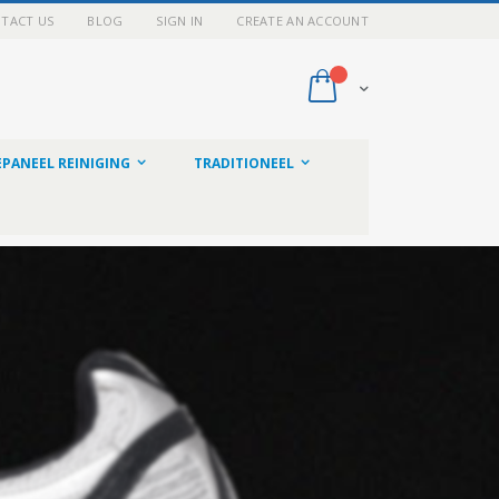
TACT US
BLOG
SIGN IN
CREATE AN ACCOUNT
My Cart
PANEEL REINIGING
TRADITIONEEL