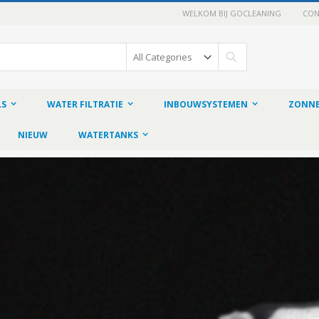
WELKOM BIJ GOCLEANING
CON
Search
LS
WATER FILTRATIE
INBOUWSYSTEMEN
ZONNE
NIEUW
WATERTANKS