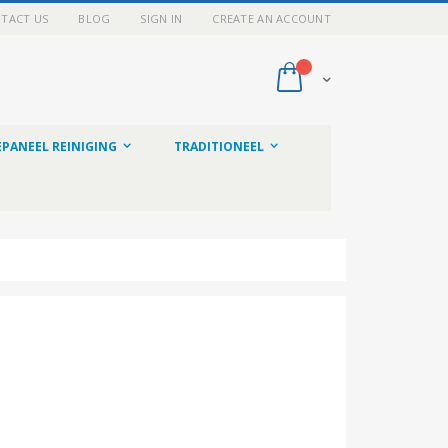
TACT US
BLOG
SIGN IN
CREATE AN ACCOUNT
My Cart
PANEEL REINIGING
TRADITIONEEL