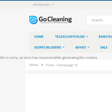
Skip
LANGUAGE
NEDERLANDS
to
Content
Search
HOME
TELESCOOPSTELEN
BORSTE
GESPECIALISEERD
ADVIES
SALE
We're sorry, an error has occurred while generating this content.
Home
Porto - Homepage 15