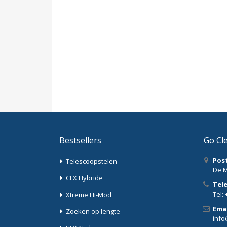
Bestsellers
Go Cl
Pos
Telescoopstelen
De M
CLX Hybride
Tel
Tel: 
Xtreme Hi-Mod
Emai
Zoeken op lengte
info