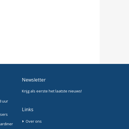
Newsletter
Krijg als eerste het laatste nieuws!
8 uur
Links
ssers
Over ons
Gardiner