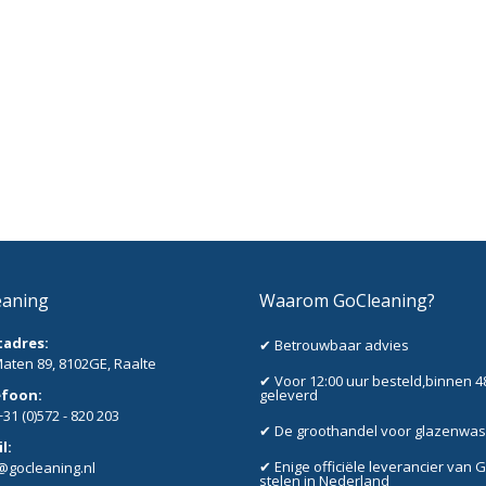
eaning
Waarom GoCleaning?
tadres:
✔ Betrouwbaar advies
aten 89, 8102GE, Raalte
✔ Voor 12:00 uur besteld,binnen 4
efoon:
geleverd
+31 (0)572 - 820 203
✔ De groothandel voor glazenwa
l:
✔ Enige officiële leverancier van 
@gocleaning.nl
stelen in Nederland