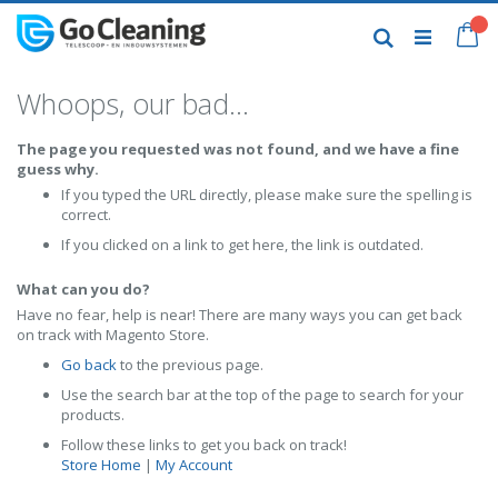
Skip
to
My
Search
Content
Whoops, our bad...
The page you requested was not found, and we have a fine
guess why.
If you typed the URL directly, please make sure the spelling is
correct.
If you clicked on a link to get here, the link is outdated.
What can you do?
Have no fear, help is near! There are many ways you can get back
on track with Magento Store.
Go back
to the previous page.
Use the search bar at the top of the page to search for your
products.
Follow these links to get you back on track!
Store Home
|
My Account