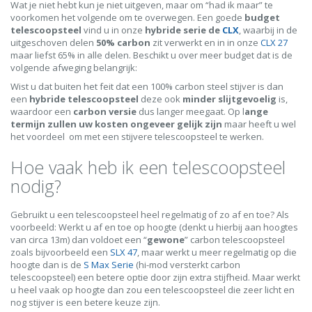
Wat je niet hebt kun je niet uitgeven, maar om “had ik maar” te
voorkomen het volgende om te overwegen. Een goede
budget
telescoopsteel
vind u in onze
hybride serie de
CLX
, waarbij in de
uitgeschoven delen
50% carbon
zit verwerkt en in in onze
CLX 27
maar liefst 65% in alle delen. Beschikt u over meer budget dat is de
volgende afweging belangrijk:
Wist u dat buiten het feit dat een 100% carbon steel stijver is dan
een
hybride
telescoopsteel
deze ook
minder
slijtgevoelig
is,
waardoor een
carbon
versie
dus langer meegaat. Op l
ange
termijn zullen uw kosten ongeveer gelijk zijn
maar heeft u wel
het voordeel om met een stijvere telescoopsteel te werken.
Hoe vaak heb ik een telescoopsteel
nodig?
Gebruikt u een telescoopsteel heel regelmatig of zo af en toe? Als
voorbeeld: Werkt u af en toe op hoogte (denkt u hierbij aan hoogtes
van circa 13m) dan voldoet een “
gewone
” carbon telescoopsteel
zoals bijvoorbeeld een
SLX 47
, maar werkt u meer regelmatig op die
hoogte dan is de
S Max Serie
(hi-mod versterkt carbon
telescoopsteel) een betere optie door zijn extra stijfheid. Maar werkt
u heel vaak op hoogte dan zou een telescoopsteel die zeer licht en
nog stijver is een betere keuze zijn.