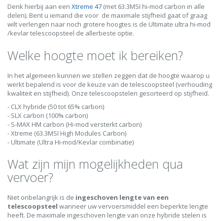
Denk hierbij aan een
Xtreme 47
(met 63.3MSI hi-mod carbon in alle
delen). Bent u iemand die voor de maximale stijfheid gaat of graag
wilt verlengen naar noch grotere hoogtes is de Ultimate ultra hi-mod
/kevlar telescoopsteel de allerbeste optie.
Welke hoogte moet ik bereiken?
In het algemeen kunnen we stellen zeggen dat de hoogte waarop u
werkt bepalend is voor de keuze van de telescoopsteel (verhouding
kwaliteit en stijfheid). Onze telescoopstelen gesorteerd op stijfheid.
- CLX hybride (50 tot 65% carbon)
- SLX carbon (100% carbon)
- S-MAX HM carbon (Hi-mod versterkt carbon)
- Xtreme (63.3MSI High Modules Carbon)
- Ultimate (Ultra Hi-mod/Kevlar combinatie)
Wat zijn mijn mogelijkheden qua
vervoer?
Niet onbelangrijk is de
ingeschoven lengte van een
telescoopsteel
wanneer uw vervoersmiddel een beperkte lengte
heeft. De maximale ingeschoven lengte van onze hybride stelen is