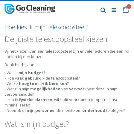
Skip
to
My
Search
Content
Hoe kies ik mijn telescoopsteel?
De juiste telescoopsteel kiezen
Bij het kiezen van een telesccopsteel zijn er vele factoren die een rol
spelen bij een keuze.
Denk hierbij aan:
- Wat is
mijn budget?
- Hoe vaak
gebruik
ik de telescoopsteel?
- Welke
hoogte
moet ik
bereiken
?
- Wat zijn mijn
mogelijkheden
van
vervoer
(past deze in mijn
vervoersmiddel)
- Heb ik
fysieke
klachten
, wil ik dit voorkomen of op z’n minst
minimaliseren
- Neem ik of mijn
personeel
de moeite om
onderhoud
te plegen?
Wat is mijn budget?